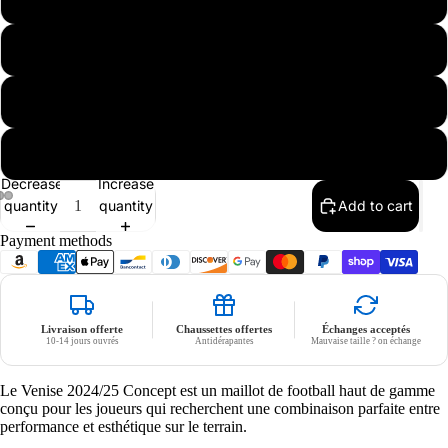
L
XL
Nike
XXL
Decrease
Increase
quantity
quantity
Add to cart
Payment methods
Livraison offerte
Chaussettes offertes
Échanges acceptés
10-14 jours ouvrés
Antidérapantes
Mauvaise taille ? on échange
Le Venise 2024/25 Concept est un maillot de football haut de gamme
conçu pour les joueurs qui recherchent une combinaison parfaite entre
performance et esthétique sur le terrain.