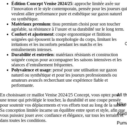
Édition Concept Venise 2024/25
: approche limitée axée sur
l’innovation et le style contemporain, pensée pour les joueurs qui
veulent allier performance pure et esthétique sur gazon naturel
ou synthétique.
Matériaux premium
: tissu premium choisi pour son toucher
agréable, sa résistance à l’usure et sa durabilité sur le long term.
Confort et ajustement
: coupe ergonomique et finitions
soignées qui épousent la morphologie du corps, limitant les
C
irritations et les inconforts pendant les matchs et les
entraînements intenses.
Durabilité et entretien
: matériaux résistants et construction
soignée conçus pour accompagner les saisons intensives et les
séances d’entraînement fréquentes.
Polyvalence et usage
: pensé pour une utilisation sur gazon
naturel ou synthétique et pour les joueurs professionnels ou
amateurs avancés recherchant une expérience fiable et
performante.
All t
En choisissant ce maillot Venise 2024/25 Concept, vous optez pour
une tenue qui privilégie le toucher, la durabilité et une coupe pensée
Nike
pour soutenir vos déplacements et vos efforts tout au long de la saison.
Sa conception limitée incarne un équilibre entre sport et style, afin que
Adid
vous puissiez jouer avec confiance et élégance, sur tous les terrains et
dans toutes les conditions.
Pum