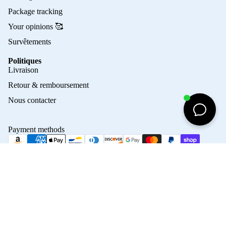
Package tracking
Your opinions 🥰
Survêtements
Politiques
Privacy policy
Livraison
Refund policy
Retour & remboursement
Terms of service
Nous contacter
Contact information
Shipping policy
Payment methods
Terms of sale
Legal notice
Maillo
© 2026
Crampons Elite
Terms and Policies
45,00€