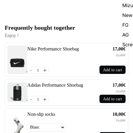
Miz
New 
FG
Frequently bought together
AG
Enjoy !
Scr
Nike Performance Shoebag
17,00€
22,00€
Add to cart
Adidas Performance Shoebag
17,00€
22,00€
Add to cart
Non-slip socks
10,00€
15,00€