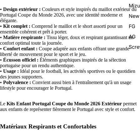
Miz
•
Design extérieur :
Couleurs et style inspirés du maillot extérieur du
Portugal Coupe du Monde 2026, avec une identité moderne et
New 
élégante.
FG
•
Kit complet :
Comprend le maillot et le short assorti pour un
ensemble cohérent et prêt à porter.
AG
•
Matière respirante :
Tissu léger, doux et respirant garantissant un
confort optimal toute la journée.
Scr
•
Confort enfant :
Coupe adaptée aux enfants offrant une grande
liberté de mouvement pour le sport et le jeu.
•
Écusson officiel :
Éléments graphiques inspirés de la sélection
portugaise pour un rendu authentique.
•
Usage :
Idéal pour le football, les activités sportives ou le quotidien
des jeunes supporters.
•
Polyvalence :
Convient aussi bien à l'entraînement qu'à un usage
lifestyle pour encourager le Portugal.
Le
Kits Enfant Portugal Coupe du Monde 2026 Extérieur
permet
aux enfants de représenter fièrement le Portugal avec style et confort.
Matériaux Respirants et Confortables