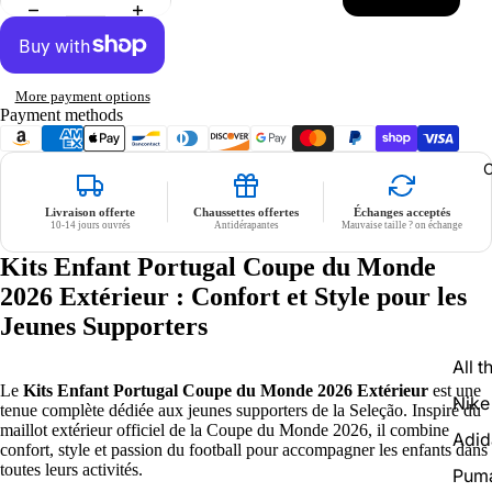
No flocage
More payment options
Payment methods
C
Livraison offerte
Chaussettes offertes
Échanges acceptés
10-14 jours ouvrés
Antidérapantes
Mauvaise taille ? on échange
Kits Enfant Portugal Coupe du Monde
2026 Extérieur : Confort et Style pour les
Jeunes Supporters
All t
Le
Kits Enfant Portugal Coupe du Monde 2026 Extérieur
est une
Nike
tenue complète dédiée aux jeunes supporters de la Seleção. Inspiré du
maillot extérieur officiel de la Coupe du Monde 2026, il combine
Adid
confort, style et passion du football pour accompagner les enfants dans
toutes leurs activités.
Pum