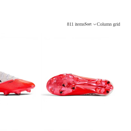
811 items
Column grid
Sort