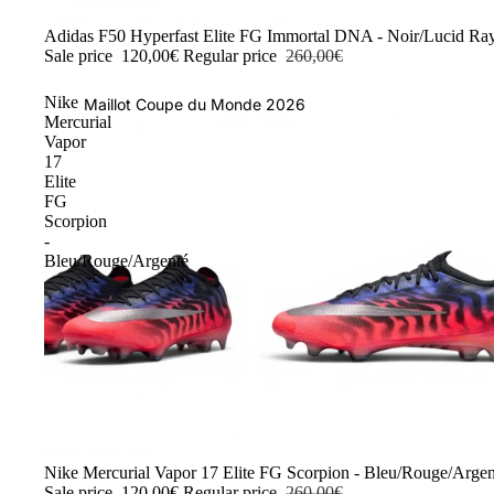
-54%
Adidas F50 Hyperfast Elite FG Immortal DNA - Noir/Lucid Ra
Sale price
120,00€
Regular price
260,00€
Nike
Maillot Coupe du Monde 2026
Mercurial
Vapor
17
Elite
FG
Scorpion
-
Bleu/Rouge/Argenté
-54%
Nike Mercurial Vapor 17 Elite FG Scorpion - Bleu/Rouge/Argen
Sale price
120,00€
Regular price
260,00€