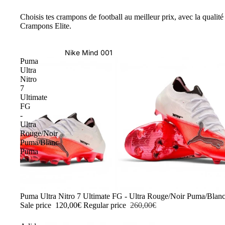
Choisis tes crampons de football au meilleur prix, avec la qualité 
Crampons Elite.
Nike Mind 001
Puma
Ultra
Nitro
7
Ultimate
FG
-
Ultra
Rouge/Noir
Puma/Blanc
Puma
-54%
Puma Ultra Nitro 7 Ultimate FG - Ultra Rouge/Noir Puma/Blan
Sale price
120,00€
Regular price
260,00€