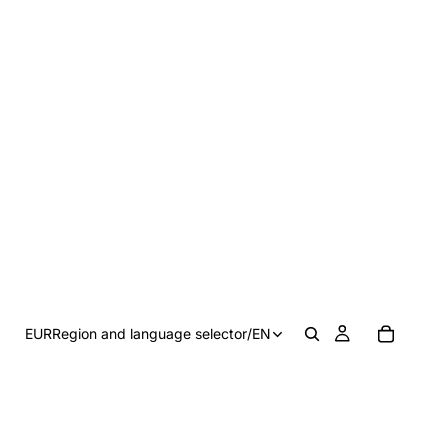
EUR
Region and language selector
/
EN