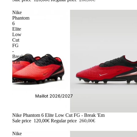
Nike
Phantom
6
Elite
Low
Cut
FG
-
Break
'Em
Maillot 2026/2027
-54%
Nike Phantom 6 Elite Low Cut FG - Break 'Em
Sale price
120,00€
Regular price
260,00€
Nike