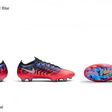
y Blue
té