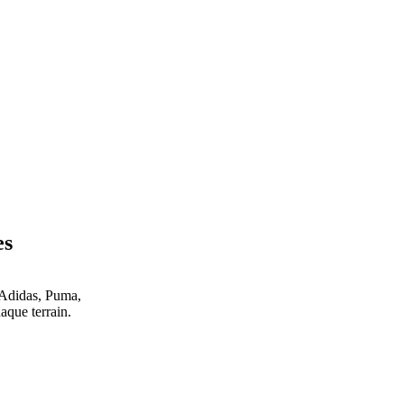
es
 Adidas, Puma,
que terrain.