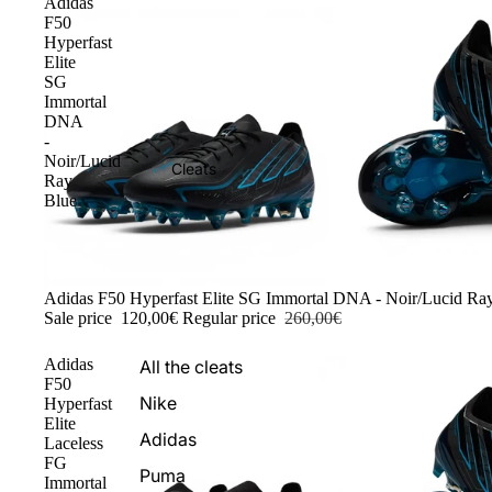
Adidas
F50
Hyperfast
Elite
SG
Immortal
DNA
-
Noir/Lucid
Cleats
Ray
Blue
-54%
Adidas F50 Hyperfast Elite SG Immortal DNA - Noir/Lucid Ra
Sale price
120,00€
Regular price
260,00€
Adidas
All the cleats
F50
Nike
Hyperfast
Elite
Adidas
Laceless
FG
Puma
Immortal