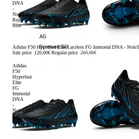
DNA
Mizuno
-
Noir/Lucid
New Balance
Ray
Blue
FG
AG
Screwed SG
-54%
Adidas F50 Hyperfast Elite Laceless FG Immortal DNA - Noir/
Sale price
120,00€
Regular price
260,00€
Adidas
F50
Hyperfast
Elite
FG
Immortal
DNA
-
Noir/Lucid
Ray
Blue