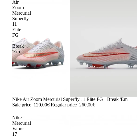
Air
Zoom
Mercurial
Superfly
11
Elite
FG
-
Break
'Em
-54%
Nike Air Zoom Mercurial Superfly 11 Elite FG - Break 'Em
Sale price
120,00€
Regular price
260,00€
Nike
Mercurial
Vapor
17