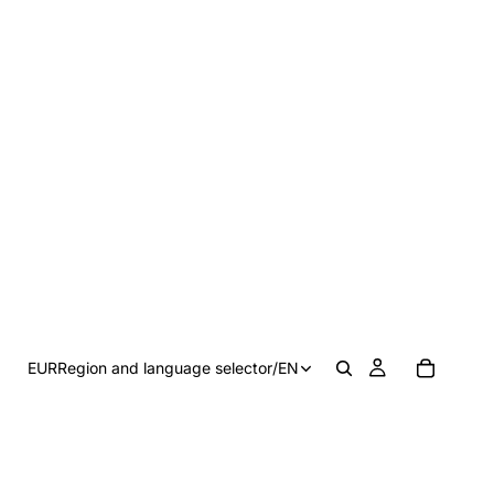
EUR
Region and language selector
/
EN