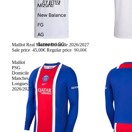
Mizuno
New Balance
FG
AG
Screwed SG
-50%
Maillot Real Madrid Domicile 2026/2027
Sale price
45,00€
Regular price
90,00€
Maillot
PSG
Domicile
Manches
Longues
2026/2027