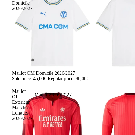
Domicile
2026/2027
-50%
Maillot OM Domicile 2026/2027
Sale price
45,00€
Regular price
90,00€
Maillot
Maillot 2026/2027
OL
Extérieur
Manches
Longues
2026/2027