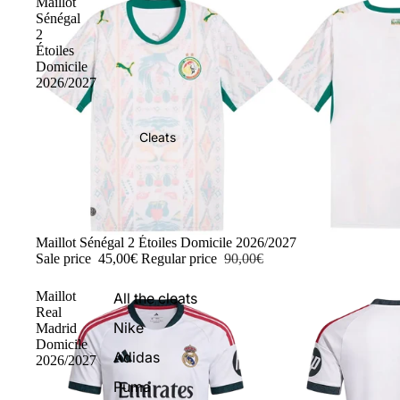
Maillot
Sénégal
2
Étoiles
Domicile
2026/2027
Cleats
-50%
Maillot Sénégal 2 Étoiles Domicile 2026/2027
Sale price
45,00€
Regular price
90,00€
Maillot
All the cleats
Real
Nike
Madrid
Domicile
Adidas
2026/2027
Puma