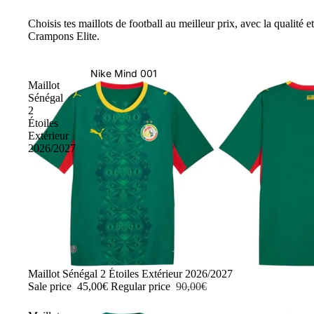
Choisis tes maillots de football au meilleur prix, avec la qualité et
Crampons Elite.
Nike Mind 001
Maillot
Sénégal
2
Étoiles
Extérieur
2026/2027
-50%
Maillot Sénégal 2 Étoiles Extérieur 2026/2027
Sale price
45,00€
Regular price
90,00€