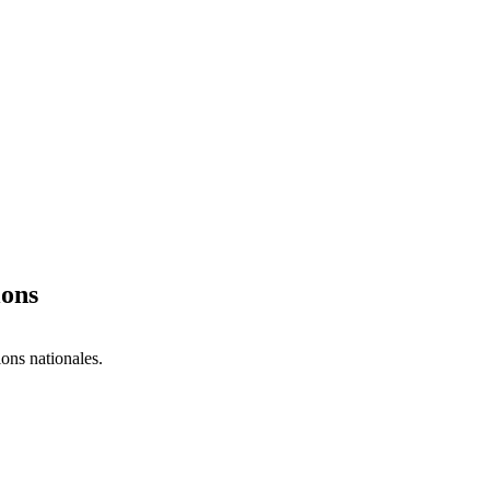
ions
ions nationales.