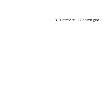
310 items
Column grid
Sort