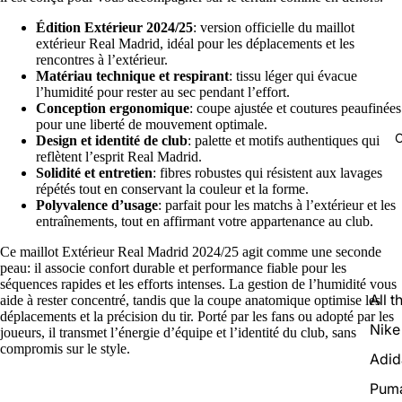
Édition Extérieur 2024/25
: version officielle du maillot
extérieur Real Madrid, idéal pour les déplacements et les
rencontres à l’extérieur.
Matériau technique et respirant
: tissu léger qui évacue
l’humidité pour rester au sec pendant l’effort.
Conception ergonomique
: coupe ajustée et coutures peaufinées
pour une liberté de mouvement optimale.
C
Design et identité de club
: palette et motifs authentiques qui
reflètent l’esprit Real Madrid.
Solidité et entretien
: fibres robustes qui résistent aux lavages
répétés tout en conservant la couleur et la forme.
Polyvalence d’usage
: parfait pour les matchs à l’extérieur et les
entraînements, tout en affirmant votre appartenance au club.
Ce maillot Extérieur Real Madrid 2024/25 agit comme une seconde
peau: il associe confort durable et performance fiable pour les
séquences rapides et les efforts intenses. La gestion de l’humidité vous
All t
aide à rester concentré, tandis que la coupe anatomique optimise les
déplacements et la précision du tir. Porté par les fans ou adopté par les
Nike
joueurs, il transmet l’énergie d’équipe et l’identité du club, sans
compromis sur le style.
Adid
Pum