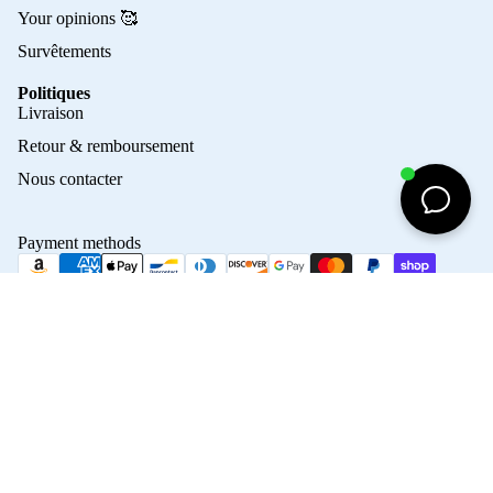
Your opinions 🥰
Survêtements
Politiques
Privacy policy
Livraison
Refund policy
Retour & remboursement
Terms of service
Nous contacter
Contact information
Shipping policy
Payment methods
Terms of sale
Legal notice
© 2026
Crampons Elite
Terms and Policies
Maillo
45,00€