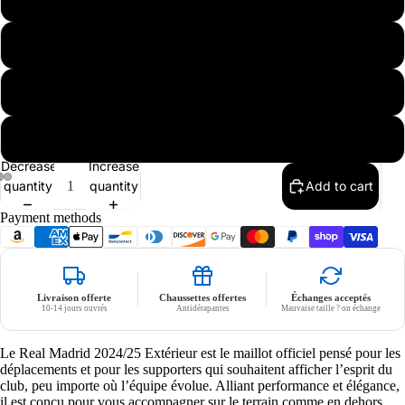
L
XL
Nike
XXL
Decrease
Increase
quantity
quantity
Add to cart
Payment methods
Livraison offerte
Chaussettes offertes
Échanges acceptés
10-14 jours ouvrés
Antidérapantes
Mauvaise taille ? on échange
Le Real Madrid 2024/25 Extérieur est le maillot officiel pensé pour les
déplacements et pour les supporters qui souhaitent afficher l’esprit du
club, peu importe où l’équipe évolue. Alliant performance et élégance,
il est conçu pour vous accompagner sur le terrain comme en dehors.