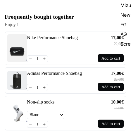
Miz
New 
Frequently bought together
FG
Enjoy !
AG
Nike Performance Shoebag
17,00€
Scr
22,00€
Add to cart
Adidas Performance Shoebag
17,00€
22,00€
Add to cart
Non-slip socks
10,00€
15,00€
Add to cart