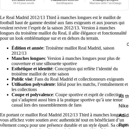
10-14 jours ouvrés
Antidérapantes
Mauvaise taille ? on échange
Le Real Madrid 2012/13 Third à manches longues est le maillot de
football haut de gamme destiné aux fans exigeants et aux joueurs qui
veulent revivre l’esprit de la saison 2012/13. Version à manches
longues du troisième maillot du Real, il allie élégance et fonctionnalité
pour un look emblématique sur et en dehors du terrain.
C
Édition et année
: Troisième maillot Real Madrid, saison
2012/13
Manches longues
: Version à manches longues pour plus de
couverture et une silhouette sportive
Esthétique et identité
: Conception qui reflète l’identité du
troisième maillot de cette saison
Public visé
: Fans du Real Madrid et collectionneurs exigeants
Utilisation polyvalente
: Idéal pour les matchs, l’entraînement et
les collections
Coupe et polyvalence
: Coupe sportive et esprit de collection
All t
qui s’adaptent aussi bien à la pratique sportive qu’à une tenue
casual lors des rassemblements de fans
Nike
Adid
En portant ce maillot Real Madrid 2012/13 Third à manches longues,
vous affichez votre soutien avec authenticité tout en bénéficiant d’un
Pum
vêtement conçu pour une présence durable et un style épuré. Sa coupe