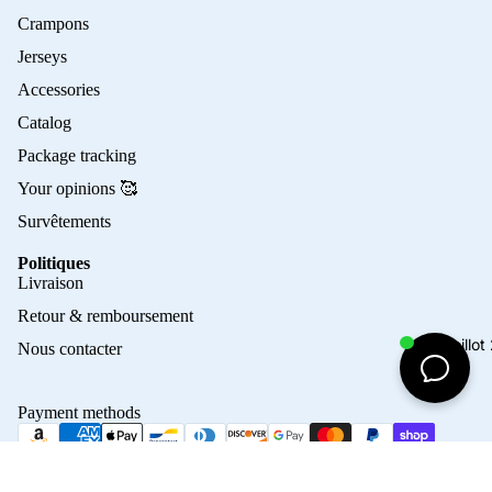
Crampons
Jerseys
Accessories
Catalog
Package tracking
Your opinions 🥰
Survêtements
Politiques
Privacy policy
Livraison
Refund policy
Retour & remboursement
Terms of service
Maillo
Nous contacter
Contact information
Shipping policy
Payment methods
Terms of sale
Legal notice
© 2026
Crampons Elite