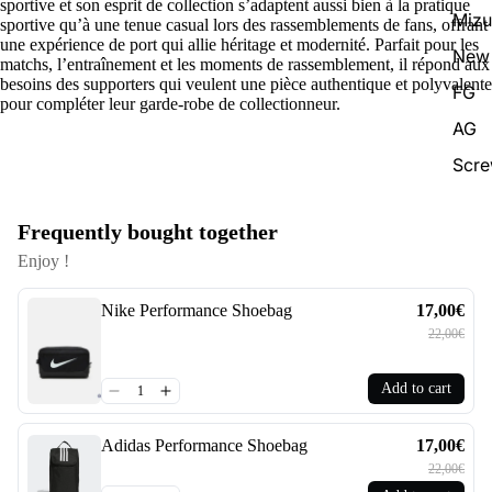
sportive et son esprit de collection s’adaptent aussi bien à la pratique
Miz
sportive qu’à une tenue casual lors des rassemblements de fans, offrant
une expérience de port qui allie héritage et modernité. Parfait pour les
New 
matchs, l’entraînement et les moments de rassemblement, il répond aux
besoins des supporters qui veulent une pièce authentique et polyvalente
FG
pour compléter leur garde-robe de collectionneur.
AG
Scr
Frequently bought together
Enjoy !
Nike Performance Shoebag
17,00€
22,00€
Add to cart
Adidas Performance Shoebag
17,00€
22,00€