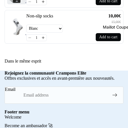
Add to cart
Non-slip socks
10,00€
15,00€
Maillot Cou
Add to cart
Dans le même esprit
Rejoignez la communauté Crampons Elite
Offres exclusives et accès en avant-première aux nouveautés.
Email
Footer menu
Welcome
Become an ambassador 🚀