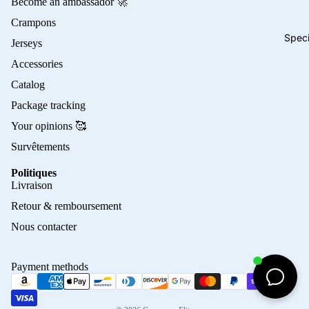
Become an ambassador 🚀
Crampons
Speci
Jerseys
Accessories
Catalog
Package tracking
Your opinions 🥰
Survêtements
Politiques
Privacy policy
Livraison
Refund policy
Retour & remboursement
Terms of service
Nous contacter
Contact information
Shipping policy
Payment methods
Terms of sale
Legal notice