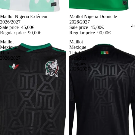
-50%
Maillot Nigeria Extérieur
-50%
Maillot Nigeria Domicile
2026/2027
2026/2027
J
Sale price
45,00€
Sale price
45,00€
Regular price
90,00€
Regular price
90,00€
Maillot
Maillot
Mexique
Mexique
Third
Third
2026/2027
Manches
Longues
2026/2027