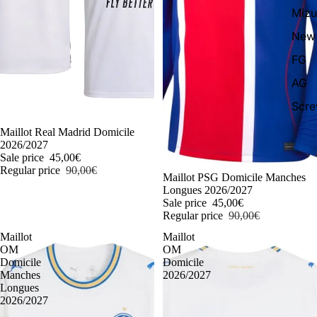
Miz
New 
FG
AG
Scr
-50%
Maillot Real Madrid Domicile
2026/2027
Sale price
45,00€
Regular price
90,00€
-50%
Maillot PSG Domicile Manches
Longues 2026/2027
Sale price
45,00€
Regular price
90,00€
Maillot
Maillot
OM
OM
Domicile
Domicile
Manches
2026/2027
Longues
2026/2027