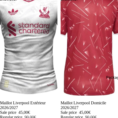
Packag
-50%
Maillot Liverpool Extérieur
-50%
Maillot Liverpool Domicile
2026/2027
2026/2027
Sale price
45,00€
Sale price
45,00€
Regular price
90,00€
Regular price
90,00€