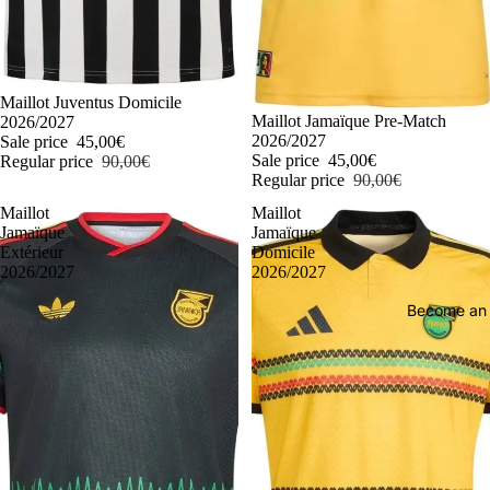
-50%
Maillot Juventus Domicile
-50%
Maillot Jamaïque Pre-Match
2026/2027
2026/2027
Sale price
45,00€
Sale price
45,00€
Regular price
90,00€
Regular price
90,00€
Maillot
Maillot
Jamaïque
Jamaïque
Extérieur
Domicile
2026/2027
2026/2027
Become an