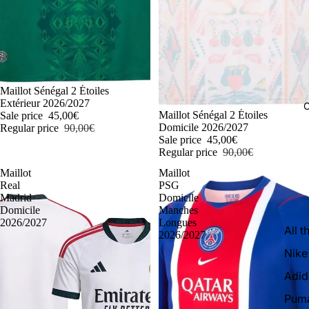
-50%
Maillot Sénégal 2 Étoiles
Extérieur 2026/2027
C
-50%
Maillot Sénégal 2 Étoiles
Sale price
45,00€
Domicile 2026/2027
Regular price
90,00€
Sale price
45,00€
Regular price
90,00€
Maillot
Maillot
Real
PSG
Madrid
Domicile
Domicile
Manches
2026/2027
Longues
All t
2026/2027
Nike
Adid
Pum