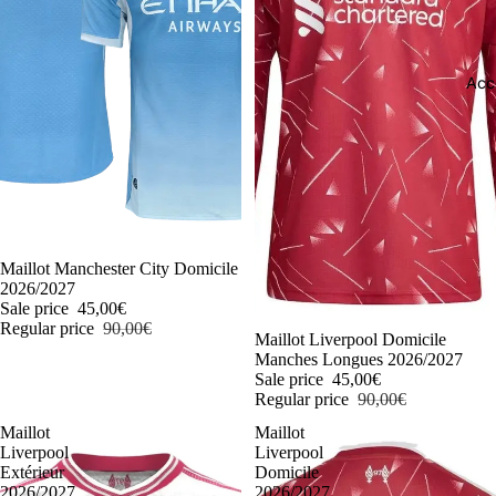
Acc
-50%
Maillot Manchester City Domicile
2026/2027
Sale price
45,00€
Regular price
90,00€
-50%
Maillot Liverpool Domicile
Manches Longues 2026/2027
Sale price
45,00€
Regular price
90,00€
Maillot
Maillot
Liverpool
Liverpool
Extérieur
Domicile
2026/2027
2026/2027