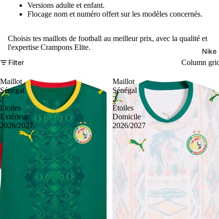
Versions adulte et enfant.
Flocage nom et numéro offert sur les modèles concernés.
Choisis tes maillots de football au meilleur prix, avec la qualité et
l'expertise Crampons Elite.
Nike
Filter
Column gri
Maillot
Maillot
Sénégal
Sénégal
2
2
Étoiles
Étoiles
Extérieur
Domicile
2026/2027
2026/2027