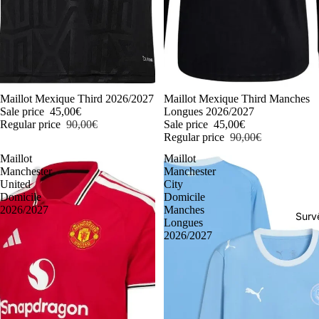
-50%
Maillot Mexique Third 2026/2027
-50%
Maillot Mexique Third Manches
Sale price
45,00€
Longues 2026/2027
Regular price
90,00€
Sale price
45,00€
Regular price
90,00€
Maillot
Maillot
Manchester
Manchester
United
City
Domicile
Domicile
2026/2027
Manches
Surv
Longues
2026/2027