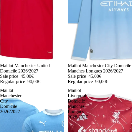
-50%
Maillot Manchester United
-50%
Maillot Manchester City Domicile
Domicile 2026/2027
Manches Longues 2026/2027
Sale price
45,00€
Sale price
45,00€
Regular price
90,00€
Regular price
90,00€
Maillot
Maillot
Manchester
Liverpool
City
Domicile
Domicile
Manches
2026/2027
Longues
2026/2027