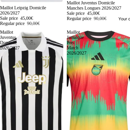
-50%
Maillot Juventus Domicile
-50%
Maillot Leipzig Domicile
Manches Longues 2026/2027
2026/2027
Sale price
45,00€
Sale price
45,00€
Regular price
90,00€
Your o
Regular price
90,00€
Maillot
Maillot
Juventus
Jamaïque
Domicile
Pre-
2026/2027
Match
2026/2027