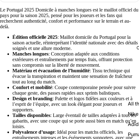
Le Portugal 2025 Domicile à manches longues est le maillot officiel du
pays pour la saison 2025, pensé pour les joueurs et les fans qui
recherchent authenticité, confort et performance sur le terrain et au-
delà.
Édition officielle 2025
: Maillot domicile du Portugal pour la
saison actuelle, réinterprétant l’identité nationale avec des détails
C
soignés et une allure moderne.
Manches longues
: Conception adaptée aux conditions
extérieures et entraînements par temps frais, offrant protection
sans compromis sur la liberté de mouvement.
Matériau et évacuation de l’humidité
: Tissu technique qui
évacue la transpiration et maintient une sensation de fraîcheur
tout au long du match.
Confort et mobilité
: Coupe contemporaine pensée pour suivre
chaque geste, des passes rapides aux sprints balistiques.
Design et branding
: Palette et logos fidèles aux couleurs et à
All t
l’esprit de l’équipe, avec un look élégant pour joueurs et
supporters.
Nike
Tailles disponibles
: Large éventail de tailles adaptées à tous les
gabarits, avec une coupe qui se porte aussi bien en match qu’en
Adid
loisirs.
Polyvalence d’usage
: Idéal pour les matchs officiels, les
Pum
entraînements intenses et les événements supporters, avec une