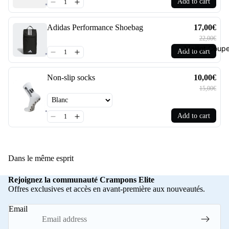
Add to cart
Adidas Performance Shoebag
17,00€
22,00€
Maillot Cou
Add to cart
Non-slip socks
10,00€
15,00€
Add to cart
Dans le même esprit
Rejoignez la communauté Crampons Elite
Offres exclusives et accès en avant-première aux nouveautés.
Email