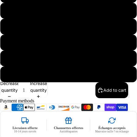
M
L
Nike
XL
2XL
3XL
Decrease
Increase
quantity
quantity
Add to cart
Payment methods
Livraison offerte
Chaussettes offertes
Échanges acceptés
10-14 jours ouvrés
Antidérapantes
Mauvaise taille ? on échange