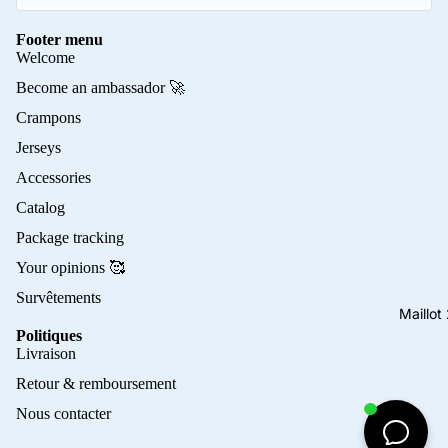
Footer menu
Welcome
Become an ambassador 🚀
Crampons
Jerseys
Accessories
Catalog
Package tracking
Your opinions 🥰
Survêtements
Maillo
Politiques
Privacy policy
Livraison
Refund policy
Retour & remboursement
Terms of service
Nous contacter
Contact information