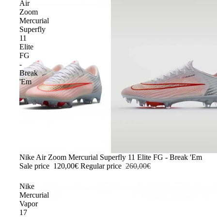
Air
Zoom
Mercurial
Superfly
11
Elite
FG
-
Break
'Em
-54%
Nike Air Zoom Mercurial Superfly 11 Elite FG - Break 'Em
Sale price
120,00€
Regular price
260,00€
Nike
Mercurial
Vapor
17