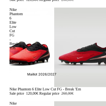
Nike
Phantom
6
Elite
Low
Cut
FG
-
Break
'Em
Maillot 2026/2027
-54%
Nike Phantom 6 Elite Low Cut FG - Break 'Em
Sale price
120,00€
Regular price
260,00€
Nike