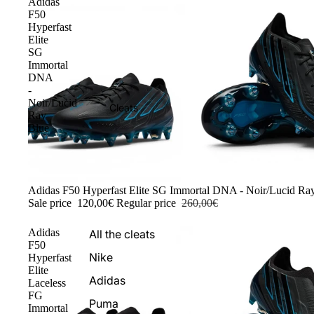
Adidas
F50
Hyperfast
Elite
SG
Immortal
DNA
-
Noir/Lucid
Cleats
Ray
Blue
-54%
Adidas F50 Hyperfast Elite SG Immortal DNA - Noir/Lucid Ra
Sale price
120,00€
Regular price
260,00€
Adidas
All the cleats
F50
Nike
Hyperfast
Elite
Adidas
Laceless
FG
Puma
Immortal