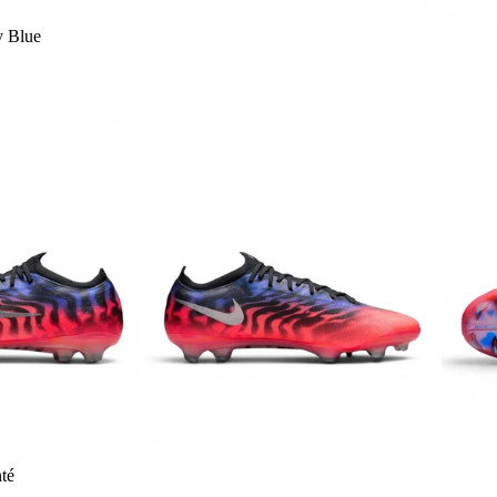
y Blue
té