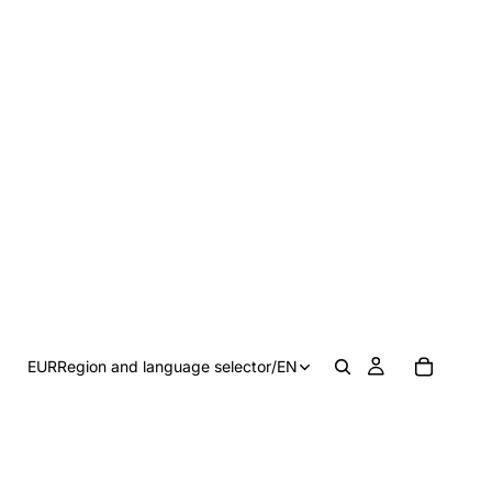
EUR
Region and language selector
/
EN