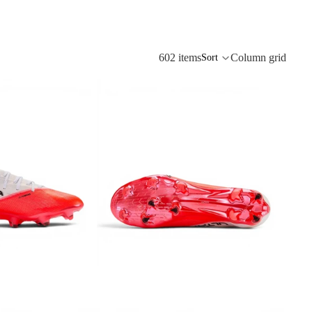
602 items
Column grid
Sort