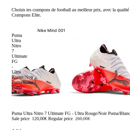
Choisis tes crampons de football au meilleur prix, avec la qualité 
Crampons Elite.
Nike Mind 001
Puma
Ultra
Nitro
7
Ultimate
FG
-
Ultra
Rouge/Noir
Puma/Blanc
Puma
-54%
Puma Ultra Nitro 7 Ultimate FG - Ultra Rouge/Noir Puma/Blan
Sale price
120,00€
Regular price
260,00€