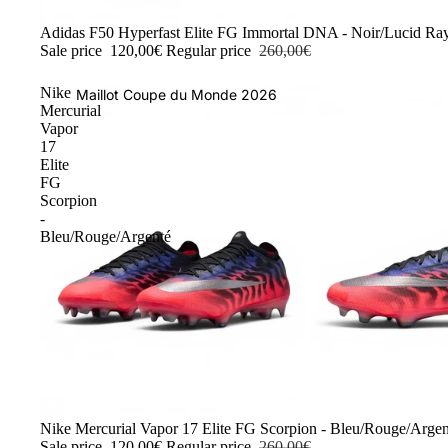
-54%
Adidas F50 Hyperfast Elite FG Immortal DNA - Noir/Lucid Ra
Sale price
120,00€
Regular price
260,00€
Nike
Maillot Coupe du Monde 2026
Mercurial
Vapor
17
Elite
FG
Scorpion
-
Bleu/Rouge/Argenté
-54%
Nike Mercurial Vapor 17 Elite FG Scorpion - Bleu/Rouge/Argen
Sale price
120,00€
Regular price
260,00€