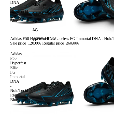
DNA
Mizuno
-
Noir/Lucid
New Balance
Ray
Blue
FG
AG
Screwed SG
-54%
Adidas F50 Hyperfast Elite Laceless FG Immortal DNA - Noir/
Sale price
120,00€
Regular price
260,00€
Adidas
F50
Hyperfast
Elite
FG
Immortal
DNA
-
Noir/Lucid
Ray
Blue