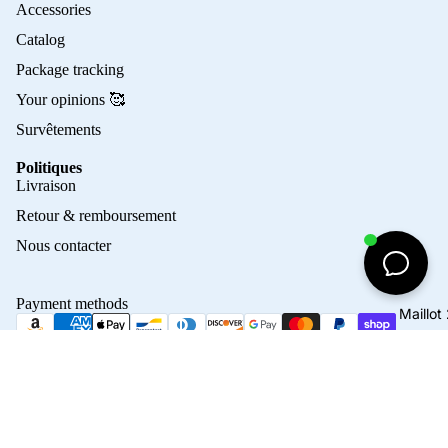
Accessories
Catalog
Package tracking
Your opinions 🥰
Survêtements
Politiques
Privacy policy
Livraison
Refund policy
Retour & remboursement
Terms of service
Nous contacter
Contact information
Shipping policy
Payment methods
Maillo
Terms of sale
Legal notice
© 2026
Crampons Elite
Terms and Policies
45,00€