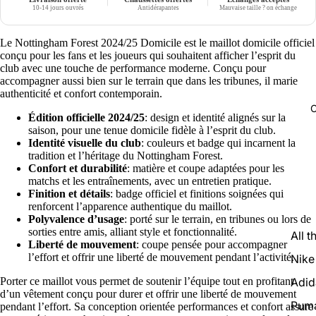
10-14 jours ouvrés
Antidérapantes
Mauvaise taille ? on échange
Le Nottingham Forest 2024/25 Domicile est le maillot domicile officiel
conçu pour les fans et les joueurs qui souhaitent afficher l’esprit du
club avec une touche de performance moderne. Conçu pour
accompagner aussi bien sur le terrain que dans les tribunes, il marie
authenticité et confort contemporain.
C
Édition officielle 2024/25
: design et identité alignés sur la
saison, pour une tenue domicile fidèle à l’esprit du club.
Identité visuelle du club
: couleurs et badge qui incarnent la
tradition et l’héritage du Nottingham Forest.
Confort et durabilité
: matière et coupe adaptées pour les
matchs et les entraînements, avec un entretien pratique.
Finition et détails
: badge officiel et finitions soignées qui
renforcent l’apparence authentique du maillot.
Polyvalence d’usage
: porté sur le terrain, en tribunes ou lors de
sorties entre amis, alliant style et fonctionnalité.
All t
Liberté de mouvement
: coupe pensée pour accompagner
l’effort et offrir une liberté de mouvement pendant l’activité.
Nike
Adid
Porter ce maillot vous permet de soutenir l’équipe tout en profitant
d’un vêtement conçu pour durer et offrir une liberté de mouvement
Pum
pendant l’effort. Sa conception orientée performances et confort assure