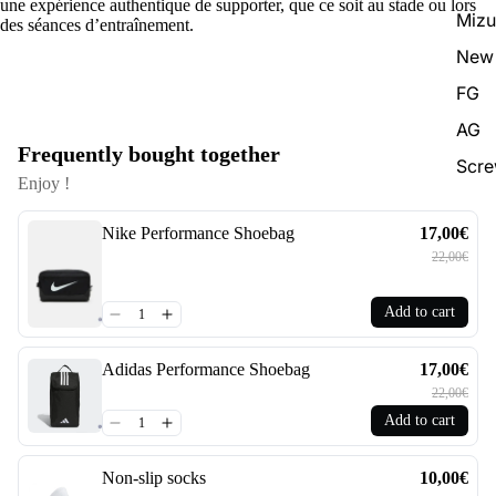
une expérience authentique de supporter, que ce soit au stade ou lors
Miz
des séances d’entraînement.
New 
FG
AG
Frequently bought together
Scr
Enjoy !
Nike Performance Shoebag
17,00€
22,00€
Add to cart
Adidas Performance Shoebag
17,00€
22,00€
Add to cart
Non-slip socks
10,00€