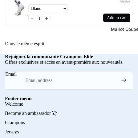
15,00€
Add to cart
Maillot Cou
Dans le même esprit
Rejoignez la communauté Crampons Elite
Offres exclusives et accès en avant-première aux nouveautés.
Email
Footer menu
Welcome
Become an ambassador 🚀
Crampons
Jerseys