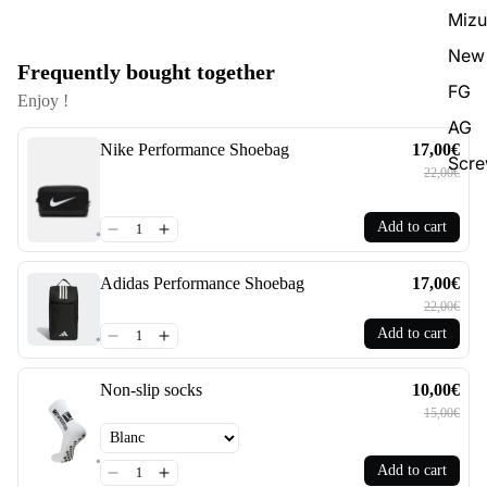
Miz
New 
Frequently bought together
FG
Enjoy !
AG
Nike Performance Shoebag
17,00€
Scr
22,00€
Add to cart
Adidas Performance Shoebag
17,00€
22,00€
Add to cart
Non-slip socks
10,00€
15,00€
Add to cart