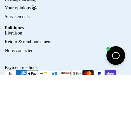
Your opinions 🥰
Survêtements
Politiques
Privacy policy
Livraison
Refund policy
Retour & remboursement
Terms of service
Nous contacter
Contact information
Shipping policy
Payment methods
Terms of sale
Legal notice
© 2026
Crampons Elite
Terms and Policies
Maillo
45,00€