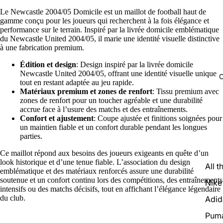
Le Newcastle 2004/05 Domicile est un maillot de football haut de
gamme conçu pour les joueurs qui recherchent à la fois élégance et
performance sur le terrain. Inspiré par la livrée domicile emblématique
du Newcastle United 2004/05, il marie une identité visuelle distinctive
à une fabrication premium.
Édition et design
: Design inspiré par la livrée domicile
Newcastle United 2004/05, offrant une identité visuelle unique
C
tout en restant adaptée au jeu rapide.
Matériaux premium et zones de renfort
: Tissu premium avec
zones de renfort pour un toucher agréable et une durabilité
accrue face à l’usure des matchs et des entraînements.
Confort et ajustement
: Coupe ajustée et finitions soignées pour
un maintien fiable et un confort durable pendant les longues
parties.
Ce maillot répond aux besoins des joueurs exigeants en quête d’un
look historique et d’une tenue fiable. L’association du design
All t
emblématique et des matériaux renforcés assure une durabilité
soutenue et un confort continu lors des compétitions, des entraînements
Nike
intensifs ou des matchs décisifs, tout en affichant l’élégance légendaire
du club.
Adid
Pum