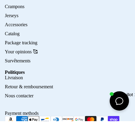
Crampons
Jerseys
Accessories
Catalog
Package tracking
Your opinions 🥰
Survêtements
Politiques
Privacy policy
Livraison
Refund policy
Retour & remboursement
Terms of service
Maillo
Nous contacter
Contact information
Shipping policy
Payment methods
Terms of sale
Legal notice
© 2026
Crampons Elite