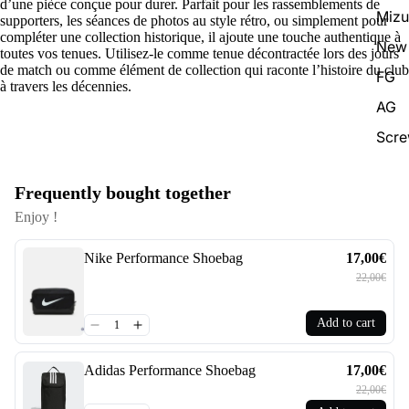
d’une pièce conçue pour durer. Parfait pour les rassemblements de
Miz
supporters, les séances de photos au style rétro, ou simplement pour
compléter une collection historique, il ajoute une touche authentique à
New 
toutes vos tenues. Utilisez-le comme tenue décontractée lors des jours
de match ou comme élément de collection qui raconte l’histoire du club
FG
à travers les décennies.
AG
Scr
Frequently bought together
Enjoy !
Nike Performance Shoebag
17,00€
22,00€
Add to cart
Adidas Performance Shoebag
17,00€
22,00€