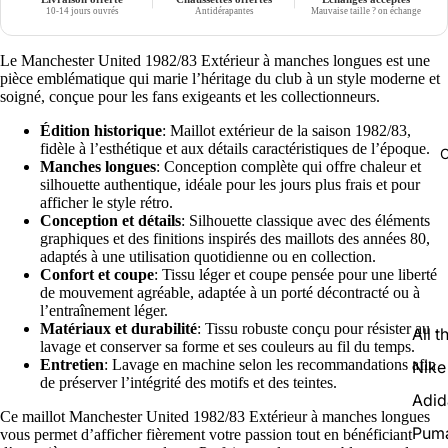
10-14 jours ouvrés
Antidérapantes
Mauvaise taille ? on échange
Le Manchester United 1982/83 Extérieur à manches longues est une
pièce emblématique qui marie l’héritage du club à un style moderne et
soigné, conçue pour les fans exigeants et les collectionneurs.
Édition historique
: Maillot extérieur de la saison 1982/83,
fidèle à l’esthétique et aux détails caractéristiques de l’époque.
C
Manches longues
: Conception complète qui offre chaleur et
silhouette authentique, idéale pour les jours plus frais et pour
afficher le style rétro.
Conception et détails
: Silhouette classique avec des éléments
graphiques et des finitions inspirés des maillots des années 80,
adaptés à une utilisation quotidienne ou en collection.
Confort et coupe
: Tissu léger et coupe pensée pour une liberté
de mouvement agréable, adaptée à un porté décontracté ou à
l’entraînement léger.
Matériaux et durabilité
: Tissu robuste conçu pour résister au
All t
lavage et conserver sa forme et ses couleurs au fil du temps.
Entretien
: Lavage en machine selon les recommandations afin
Nike
de préserver l’intégrité des motifs et des teintes.
Adid
Ce maillot Manchester United 1982/83 Extérieur à manches longues
Pum
vous permet d’afficher fièrement votre passion tout en bénéficiant