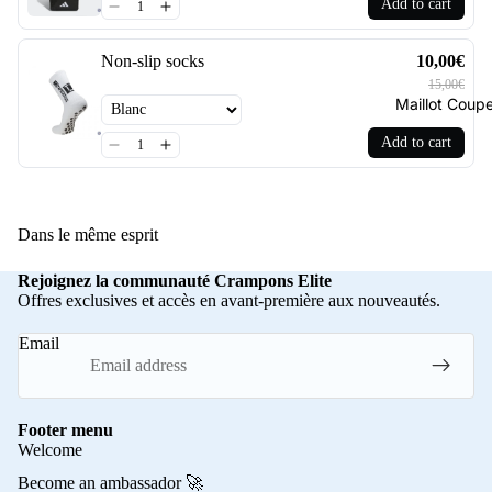
Add to cart
Non-slip socks
10,00€
15,00€
Maillot Cou
Add to cart
Dans le même esprit
Rejoignez la communauté Crampons Elite
Offres exclusives et accès en avant-première aux nouveautés.
Email
Footer menu
Welcome
Become an ambassador 🚀