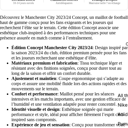
10-14 jours ouvrés
Antidérapantes
Mauvaise taille ? on échange
Découvrez le Manchester City 2023/24 Concept, un maillot de football
haut de gamme conçu pour les fans exigeants et les joueurs qui
recherchent l’élite sur le terrain. Cette édition Concept associe une
esthétique club-inspired à des performances techniques pour une
présence assurée en match comme à l’entraînement.
C
Édition Concept Manchester City 2023/24
: Design inspiré par
la saison 2023/24 du club, édition premium pensée pour les fans
et les joueurs recherchant une esthétique d’élite.
Matériaux premium et fabrication
: Tissu technique léger et
résistant avec des finitions soignées, conçu pour durer tout au
long de la saison et offrir un confort durable.
Ajustement et maintien
: Coupe ergonomique qui s’adapte au
corps et assure une mobilité fluide lors des actions rapides et des
mouvements sur le terrain.
Confort et performance
: Maillot pensé pour les séances
All t
intensives et les matchs importants, avec une gestion efficace de
l’humidité et une ventilation adaptée pour rester concentré.
Nike
Identité visuelle et design
: Esthétique soignée qui marie
Adid
performance et style, idéal pour afficher fièrement l’esprit club-
inspired sans compromis.
Pum
Expérience de jeu et sensation
: Conçu pour transformer votre