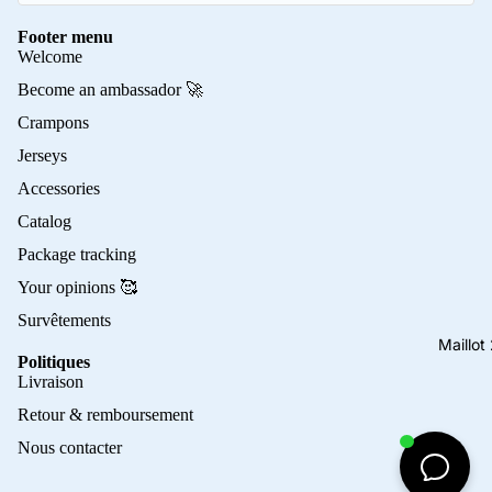
Footer menu
Welcome
Become an ambassador 🚀
Crampons
Jerseys
Accessories
Catalog
Package tracking
Your opinions 🥰
Survêtements
Maillo
Politiques
Privacy policy
Livraison
Refund policy
Retour & remboursement
Terms of service
Nous contacter
Contact information