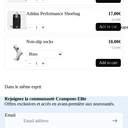
Adidas Performance Shoebag
17,00€
22,00€
Add to cart
Maillot Cou
Non-slip socks
10,00€
15,00€
Add to cart
Dans le même esprit
Rejoignez la communauté Crampons Elite
Offres exclusives et accès en avant-première aux nouveautés.
Email