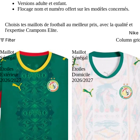
Versions adulte et enfant.
Flocage nom et numéro offert sur les modèles concernés.
Choisis tes maillots de football au meilleur prix, avec la qualité et
l'expertise Crampons Elite.
Nike
Filter
Column gri
Maillot
Maillot
Sénégal
Sénégal
2
2
Étoiles
Étoiles
Extérieur
Domicile
2026/2027
2026/2027