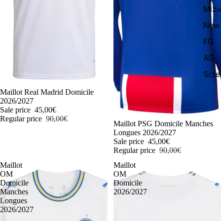
Miz
New 
FG
AG
Scr
-50%
Maillot Real Madrid Domicile
2026/2027
Sale price
45,00€
Regular price
90,00€
-50%
Maillot PSG Domicile Manches
Longues 2026/2027
Sale price
45,00€
Regular price
90,00€
Maillot
Maillot
OM
OM
Domicile
Domicile
Manches
2026/2027
Longues
2026/2027