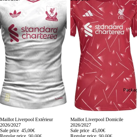
Packag
-50%
Maillot Liverpool Extérieur
-50%
Maillot Liverpool Domicile
2026/2027
2026/2027
Sale price
45,00€
Sale price
45,00€
Regular price
90,00€
Regular price
90,00€