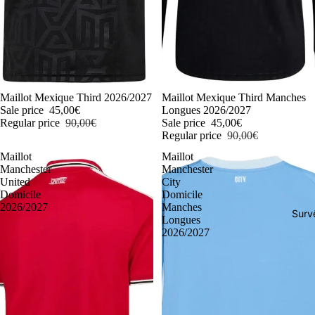
-50%
Maillot Mexique Third 2026/2027
-50%
Maillot Mexique Third Manches
Sale price
45,00€
Longues 2026/2027
Regular price
90,00€
Sale price
45,00€
Regular price
90,00€
Maillot
Maillot
Manchester
Manchester
United
City
Domicile
Domicile
2026/2027
Manches
Surv
Longues
2026/2027