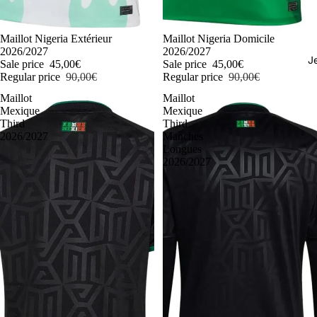
-50%
Maillot Nigeria Extérieur
-50%
Maillot Nigeria Domicile
2026/2027
2026/2027
J
Sale price
45,00€
Sale price
45,00€
Regular price
90,00€
Regular price
90,00€
Maillot
Maillot
Mexique
Mexique
Third
Third
2026/2027
Manches
Longues
2026/2027