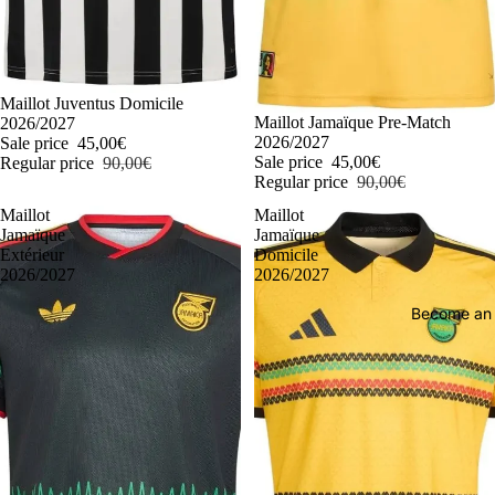
-50%
Maillot Juventus Domicile
-50%
Maillot Jamaïque Pre-Match
2026/2027
2026/2027
Sale price
45,00€
Sale price
45,00€
Regular price
90,00€
Regular price
90,00€
Maillot
Maillot
Jamaïque
Jamaïque
Extérieur
Domicile
2026/2027
2026/2027
Become an