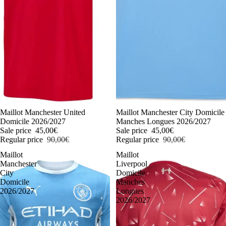
-50%
Maillot Manchester United
-50%
Maillot Manchester City Domicile
Domicile 2026/2027
Manches Longues 2026/2027
Sale price
45,00€
Sale price
45,00€
Regular price
90,00€
Regular price
90,00€
Maillot
Maillot
Manchester
Liverpool
City
Domicile
Domicile
Manches
2026/2027
Longues
2026/2027