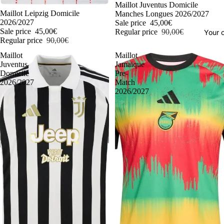
-50%
Maillot Juventus Domicile
-50%
Maillot Leipzig Domicile
Manches Longues 2026/2027
2026/2027
Sale price
45,00€
Sale price
45,00€
Regular price
90,00€
Your o
Regular price
90,00€
Maillot
Maillot
Juventus
Jamaïque
Domicile
Pre-
2026/2027
Match
2026/2027