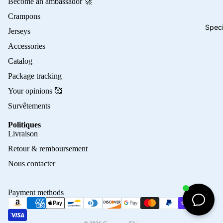
Become an ambassador 🚀
Crampons
Speci
Jerseys
Accessories
Catalog
Package tracking
Your opinions 🥰
Survêtements
Politiques
Privacy policy
Livraison
Refund policy
Retour & remboursement
Terms of service
Nous contacter
Contact information
Shipping policy
Payment methods
Terms of sale
Legal notice