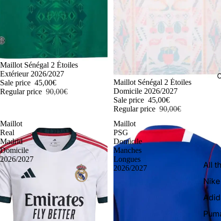
-50%
Maillot Sénégal 2 Étoiles
Extérieur 2026/2027
C
-50%
Maillot Sénégal 2 Étoiles
Sale price
45,00€
Domicile 2026/2027
Regular price
90,00€
Sale price
45,00€
Regular price
90,00€
Maillot
Maillot
Real
PSG
Madrid
Domicile
Domicile
Manches
2026/2027
Longues
All t
2026/2027
Nike
Adid
Pum