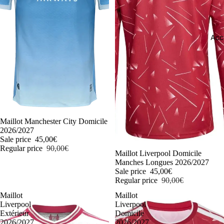
Acc
-50%
Maillot Manchester City Domicile
2026/2027
Sale price
45,00€
Regular price
90,00€
-50%
Maillot Liverpool Domicile
Manches Longues 2026/2027
Sale price
45,00€
Regular price
90,00€
Maillot
Maillot
Liverpool
Liverpool
Extérieur
Domicile
2026/2027
2026/2027