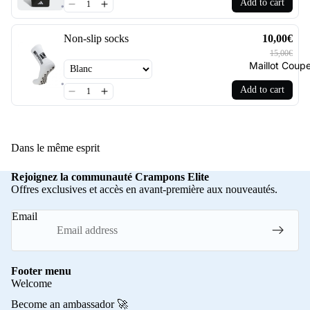
Add to cart
Non-slip socks
10,00€
15,00€
Maillot Cou
Add to cart
Dans le même esprit
Rejoignez la communauté Crampons Elite
Offres exclusives et accès en avant-première aux nouveautés.
Email
Footer menu
Welcome
Become an ambassador 🚀