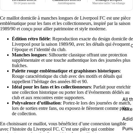
10-14 jours ouvrés
Antidérapantes
Mauvaise taille ? on échange
Ce maillot domicile à manches longues de Liverpool FC est une pièce
emblématique pour les fans et les collectionneurs, inspiré par la saison
1989/90 et conçu pour allier patrimoine et style moderne.
Édition rétro fidèle
: Reproduction exacte du design domicile de
Liverpool pour la saison 1989/90, avec les détails qui évoquent
C
l’époque et l’identité du club.
Manches longues
: Silhouette classique offrant une protection
supplémentaire et une touche authentique lors des journées plus
fraîches.
Palette rouge emblématique et graphismes historiques
:
Rouge caractéristique du club avec des motifs et détails qui
rappellent l’héritage des années 80 et 90.
Idéal pour les fans et les collectionneurs
: Parfait pour enrichir
une collection historique ou porter lors d’événements dédiés au
club et aux rencontres entre supporters.
All t
Polyvalence d’utilisation
: Portez-le lors des journées de match,
lors de sorties entre fans, ou exposez-le fièrement comme pièce
Nike
de collection.
Adid
En choisissant ce maillot, vous bénéficiez d’une connexion tangible
Pum
avec l’histoire du Liverpool FC. C’est une pièce qui combine