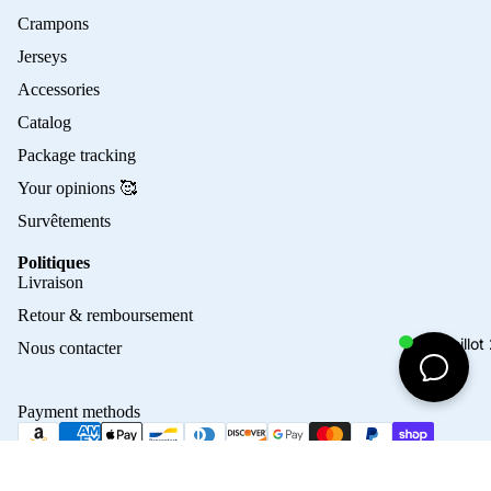
Crampons
Jerseys
Accessories
Catalog
Package tracking
Your opinions 🥰
Survêtements
Politiques
Privacy policy
Livraison
Refund policy
Retour & remboursement
Terms of service
Maillo
Nous contacter
Contact information
Shipping policy
Payment methods
Terms of sale
Legal notice
© 2026
Crampons Elite