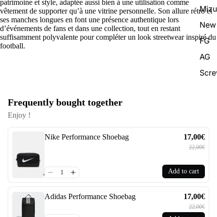
patrimoine et style, adaptée aussi bien à une utilisation comme
Miz
vêtement de supporter qu’à une vitrine personnelle. Son allure rétro et
ses manches longues en font une présence authentique lors
New 
d’événements de fans et dans une collection, tout en restant
suffisamment polyvalente pour compléter un look streetwear inspiré du
FG
football.
AG
Scr
Frequently bought together
Enjoy !
Nike Performance Shoebag
17,00€
22,00€
Add to cart
Adidas Performance Shoebag
17,00€
22,00€