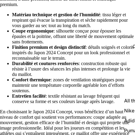
premium.
Matériau technique et gestion de l'humidité
: tissu léger et
respirant qui évacue la transpiration et sèche rapidement pour
vous garder au sec tout au long du match.
Coupe ergonomique
: silhouette conçue pour épouser les
épaules et la poitrine, offrant une liberté de mouvement optimale
sans frottements.
C
Finition premium et design distinctif
: détails soignés et coloris
inspirés du Japon 2024 Concept pour un look professionnel et
reconnaissable sur le terrain.
Durabilité et coutures renforcées
: construction robuste qui
résiste à l’usure des séances les plus intenses et prolonge la vie
du maillot.
Confort thermique
: zones de ventilation stratégiques pour
maintenir une température corporelle agréable lors d’efforts
soutenus.
Entretien facilité
: textile résistant au lavage fréquent qui
All t
conserve sa forme et ses couleurs lavage après lavage.
Nike
En choisissant le Japon 2024 Concept, vous bénéficiez d’un haut
niveau de confort qui soutient vos performances: coupe adaptée au
Adid
mouvement, gestion efficace de l’humidité et design qui projette une
image professionnelle. Idéal pour les joueurs en compétition et les
Pum
athlètes qui s’entraînent intensément, ce maillot offre une expérience