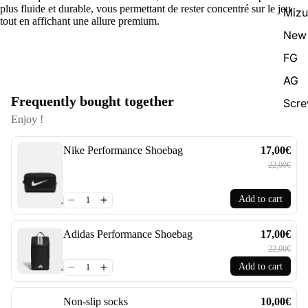
plus fluide et durable, vous permettant de rester concentré sur le jeu
Miz
tout en affichant une allure premium.
New 
FG
AG
Frequently bought together
Scr
Enjoy !
Nike Performance Shoebag
17,00€
22,00€
Add to cart
Adidas Performance Shoebag
17,00€
22,00€
Add to cart
Non-slip socks
10,00€