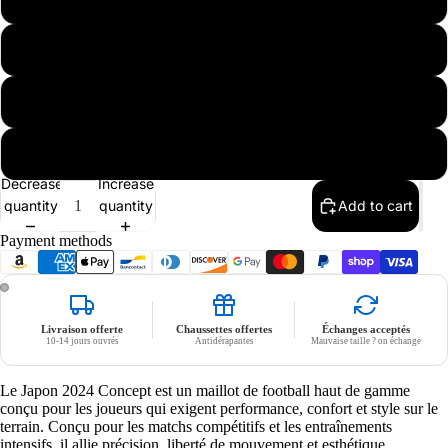
L
XL
Nike
XXL
Decrease
Increase
quantity
quantity
Add to cart
Payment methods
Livraison offerte
Chaussettes offertes
Échanges acceptés
10-14 jours ouvrés
Antidérapantes
Mauvaise taille ? on échange
Le Japon 2024 Concept est un maillot de football haut de gamme
conçu pour les joueurs qui exigent performance, confort et style sur le
terrain. Conçu pour les matchs compétitifs et les entraînements
intensifs, il allie précision, liberté de mouvement et esthétique