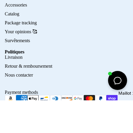
Accessories
Catalog
Package tracking
Your opinions 🥰
Survêtements
Politiques
Privacy policy
Livraison
Refund policy
Retour & remboursement
Terms of service
Nous contacter
Contact information
Shipping policy
Payment methods
Maillo
Terms of sale
Legal notice
© 2026
Crampons Elite
Terms and Policies
45,00€