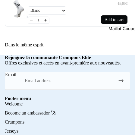
15,00€
Add to cart
Maillot Cou
Dans le même esprit
Rejoignez la communauté Crampons Elite
Offres exclusives et accès en avant-première aux nouveautés.
Email
Footer menu
Welcome
Become an ambassador 🚀
Crampons
Jerseys