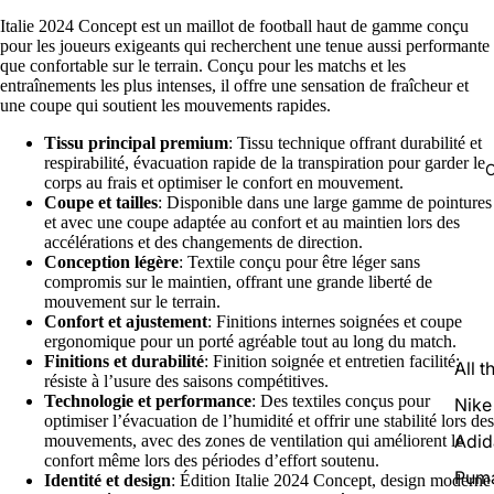
Italie 2024 Concept est un maillot de football haut de gamme conçu
pour les joueurs exigeants qui recherchent une tenue aussi performante
que confortable sur le terrain. Conçu pour les matchs et les
entraînements les plus intenses, il offre une sensation de fraîcheur et
une coupe qui soutient les mouvements rapides.
Tissu principal premium
: Tissu technique offrant durabilité et
respirabilité, évacuation rapide de la transpiration pour garder le
C
corps au frais et optimiser le confort en mouvement.
Coupe et tailles
: Disponible dans une large gamme de pointures
et avec une coupe adaptée au confort et au maintien lors des
accélérations et des changements de direction.
Conception légère
: Textile conçu pour être léger sans
compromis sur le maintien, offrant une grande liberté de
mouvement sur le terrain.
Confort et ajustement
: Finitions internes soignées et coupe
ergonomique pour un porté agréable tout au long du match.
Finitions et durabilité
: Finition soignée et entretien facilité;
All t
résiste à l’usure des saisons compétitives.
Technologie et performance
: Des textiles conçus pour
Nike
optimiser l’évacuation de l’humidité et offrir une stabilité lors des
Adid
mouvements, avec des zones de ventilation qui améliorent le
confort même lors des périodes d’effort soutenu.
Pum
Identité et design
: Édition Italie 2024 Concept, design moderne