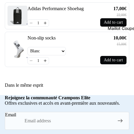
Adidas Performance Shoebag
17,00€
22,00€
Add to cart
Maillot Cou
Non-slip socks
10,00€
15,00€
Add to cart
Dans le même esprit
Rejoignez la communauté Crampons Elite
Offres exclusives et accès en avant-première aux nouveautés.
Email