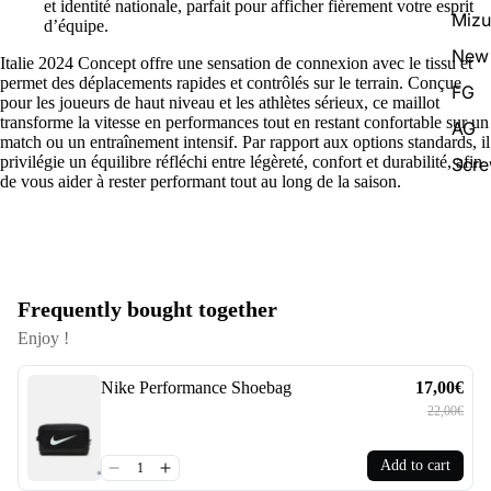
et identité nationale, parfait pour afficher fièrement votre esprit
Miz
d’équipe.
New 
Italie 2024 Concept offre une sensation de connexion avec le tissu et
permet des déplacements rapides et contrôlés sur le terrain. Conçue
FG
pour les joueurs de haut niveau et les athlètes sérieux, ce maillot
transforme la vitesse en performances tout en restant confortable sur un
AG
match ou un entraînement intensif. Par rapport aux options standards, il
privilégie un équilibre réfléchi entre légèreté, confort et durabilité, afin
Scr
de vous aider à rester performant tout au long de la saison.
Frequently bought together
Enjoy !
Nike Performance Shoebag
17,00€
22,00€
Add to cart