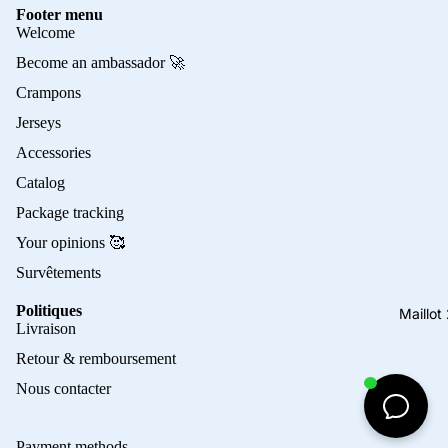
Footer menu
Welcome
Become an ambassador 🚀
Crampons
Jerseys
Accessories
Catalog
Package tracking
Your opinions 🥰
Survêtements
Politiques
Maillo
Privacy policy
Livraison
Refund policy
Retour & remboursement
Terms of service
Nous contacter
Contact information
Shipping policy
Payment methods