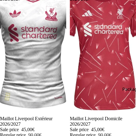
Packag
-50%
Maillot Liverpool Extérieur
-50%
Maillot Liverpool Domicile
2026/2027
2026/2027
Sale price
45,00€
Sale price
45,00€
Regular price
90,00€
Regular price
90,00€