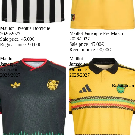
-50%
Maillot Juventus Domicile
-50%
Maillot Jamaïque Pre-Match
2026/2027
2026/2027
Sale price
45,00€
Sale price
45,00€
Regular price
90,00€
Regular price
90,00€
Maillot
Maillot
Jamaïque
Jamaïque
Extérieur
Domicile
2026/2027
2026/2027
Become an