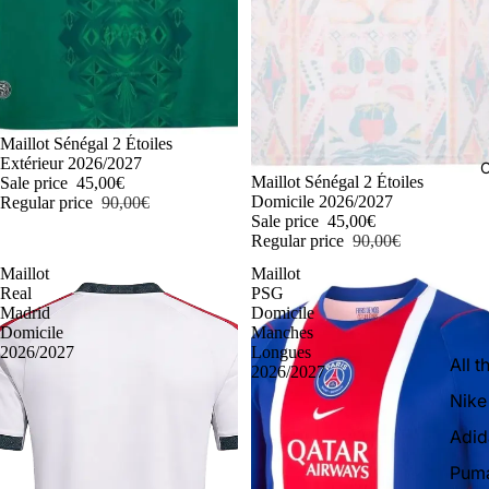
-50%
Maillot Sénégal 2 Étoiles
Extérieur 2026/2027
C
-50%
Maillot Sénégal 2 Étoiles
Sale price
45,00€
Domicile 2026/2027
Regular price
90,00€
Sale price
45,00€
Regular price
90,00€
Maillot
Maillot
Real
PSG
Madrid
Domicile
Domicile
Manches
2026/2027
Longues
All t
2026/2027
Nike
Adid
Pum