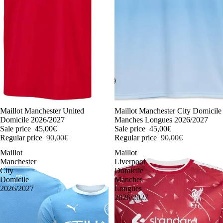
-50%
Maillot Manchester United
-50%
Maillot Manchester City Domicile
Domicile 2026/2027
Manches Longues 2026/2027
Sale price
45,00€
Sale price
45,00€
Regular price
90,00€
Regular price
90,00€
Maillot
Maillot
Manchester
Liverpool
City
Domicile
Domicile
Manches
2026/2027
Longues
2026/2027