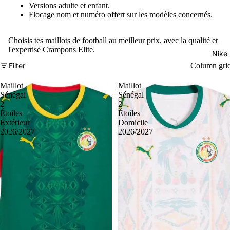
Versions adulte et enfant.
Flocage nom et numéro offert sur les modèles concernés.
Choisis tes maillots de football au meilleur prix, avec la qualité et
l'expertise Crampons Elite.
Nike
Filter
Column gri
Maillot
Maillot
Sénégal
Sénégal
2
2
Étoiles
Étoiles
Extérieur
Domicile
2026/2027
2026/2027