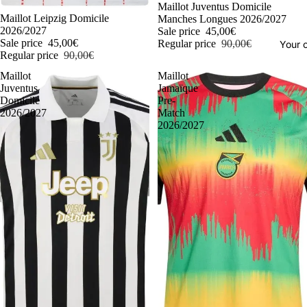
-50%
Maillot Juventus Domicile
-50%
Maillot Leipzig Domicile
Manches Longues 2026/2027
2026/2027
Sale price
45,00€
Sale price
45,00€
Regular price
90,00€
Your o
Regular price
90,00€
Maillot
Maillot
Juventus
Jamaïque
Domicile
Pre-
2026/2027
Match
2026/2027