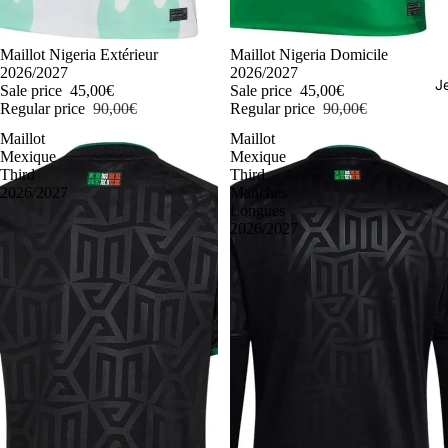
-50%
Maillot Nigeria Extérieur
-50%
Maillot Nigeria Domicile
2026/2027
2026/2027
J
Sale price
45,00€
Sale price
45,00€
Regular price
90,00€
Regular price
90,00€
Maillot
Maillot
Mexique
Mexique
Third
Third
2026/2027
Manches
Longues
2026/2027