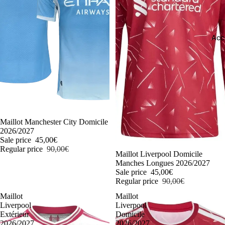
Acc
-50%
Maillot Manchester City Domicile
2026/2027
Sale price
45,00€
Regular price
90,00€
-50%
Maillot Liverpool Domicile
Manches Longues 2026/2027
Sale price
45,00€
Regular price
90,00€
Maillot
Maillot
Liverpool
Liverpool
Extérieur
Domicile
2026/2027
2026/2027