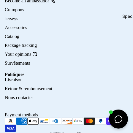
Become an ambassador 🚀
Crampons
Speci
Jerseys
Accessories
Catalog
Package tracking
Your opinions 🥰
Survêtements
Politiques
Privacy policy
Livraison
Refund policy
Retour & remboursement
Terms of service
Nous contacter
Contact information
Shipping policy
Payment methods
Terms of sale
Legal notice