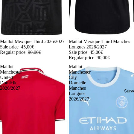
-50%
Maillot Mexique Third 2026/2027
-50%
Maillot Mexique Third Manches
Sale price
45,00€
Longues 2026/2027
Regular price
90,00€
Sale price
45,00€
Regular price
90,00€
Maillot
Maillot
Manchester
Manchester
United
City
Domicile
Domicile
2026/2027
Manches
Surv
Longues
2026/2027