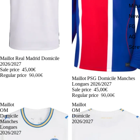
Miz
New 
FG
AG
Scr
-50%
Maillot Real Madrid Domicile
2026/2027
Sale price
45,00€
Regular price
90,00€
-50%
Maillot PSG Domicile Manches
Longues 2026/2027
Sale price
45,00€
Regular price
90,00€
Maillot
Maillot
OM
OM
Domicile
Domicile
Manches
2026/2027
Longues
2026/2027