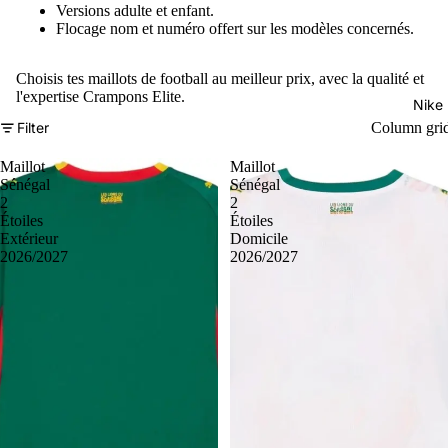
Versions adulte et enfant.
Flocage nom et numéro offert sur les modèles concernés.
Choisis tes maillots de football au meilleur prix, avec la qualité et
l'expertise Crampons Elite.
Nike
Filter
Column gri
Maillot
Maillot
Sénégal
Sénégal
2
2
Étoiles
Étoiles
Extérieur
Domicile
2026/2027
2026/2027