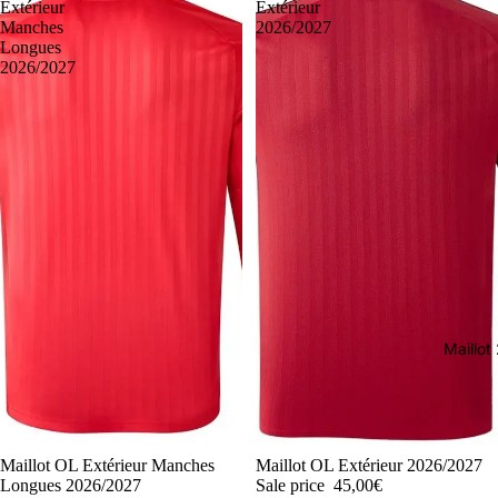
Extérieur
Extérieur
Manches
2026/2027
Longues
2026/2027
Maillo
-50%
Maillot OL Extérieur Manches
-50%
Maillot OL Extérieur 2026/2027
Longues 2026/2027
Sale price
45,00€