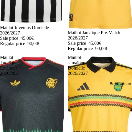
-50%
Maillot Juventus Domicile
-50%
Maillot Jamaïque Pre-Match
2026/2027
2026/2027
Sale price
45,00€
Sale price
45,00€
Regular price
90,00€
Regular price
90,00€
Maillot
Maillot
Jamaïque
Jamaïque
Extérieur
Domicile
2026/2027
2026/2027
Become an