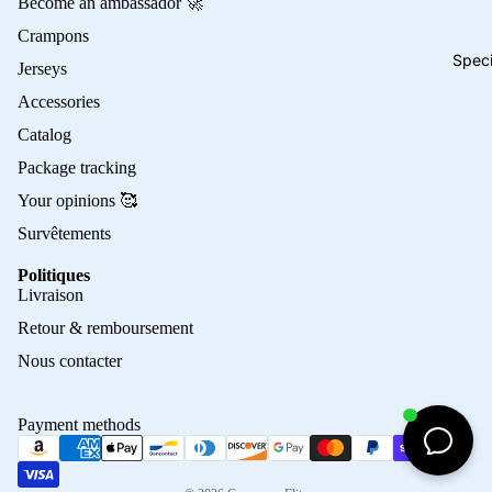
Become an ambassador 🚀
Crampons
Speci
Jerseys
Accessories
Catalog
Package tracking
Your opinions 🥰
Survêtements
Politiques
Privacy policy
Livraison
Refund policy
Retour & remboursement
Terms of service
Nous contacter
Contact information
Shipping policy
Payment methods
Terms of sale
Legal notice