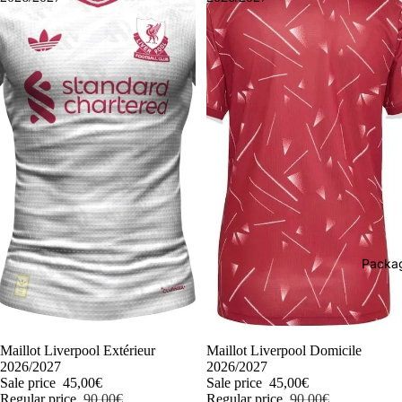
Packag
-50%
Maillot Liverpool Extérieur
-50%
Maillot Liverpool Domicile
2026/2027
2026/2027
Sale price
45,00€
Sale price
45,00€
Regular price
90,00€
Regular price
90,00€