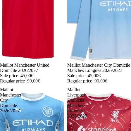
-50%
Maillot Manchester United
-50%
Maillot Manchester City Domicile
Domicile 2026/2027
Manches Longues 2026/2027
Sale price
45,00€
Sale price
45,00€
Regular price
90,00€
Regular price
90,00€
Maillot
Maillot
Manchester
Liverpool
City
Domicile
Domicile
Manches
2026/2027
Longues
2026/2027