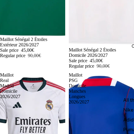
-50%
Maillot Sénégal 2 Étoiles
Extérieur 2026/2027
C
-50%
Maillot Sénégal 2 Étoiles
Sale price
45,00€
Domicile 2026/2027
Regular price
90,00€
Sale price
45,00€
Regular price
90,00€
Maillot
Maillot
Real
PSG
Madrid
Domicile
Domicile
Manches
2026/2027
Longues
All t
2026/2027
Nike
Adid
Pum