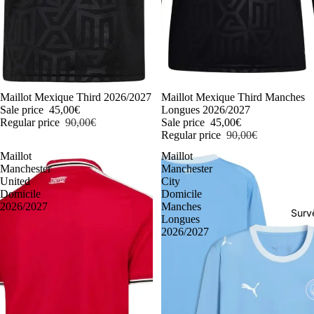
-50%
Maillot Mexique Third 2026/2027
-50%
Maillot Mexique Third Manches
Sale price
45,00€
Longues 2026/2027
Regular price
90,00€
Sale price
45,00€
Regular price
90,00€
Maillot
Maillot
Manchester
Manchester
United
City
Domicile
Domicile
2026/2027
Manches
Surv
Longues
2026/2027