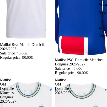
Miz
New 
FG
AG
Scr
-50%
Maillot Real Madrid Domicile
2026/2027
Sale price
45,00€
Regular price
90,00€
-50%
Maillot PSG Domicile Manches
Longues 2026/2027
Sale price
45,00€
Regular price
90,00€
Maillot
Maillot
OM
OM
Domicile
Domicile
Manches
2026/2027
Longues
2026/2027