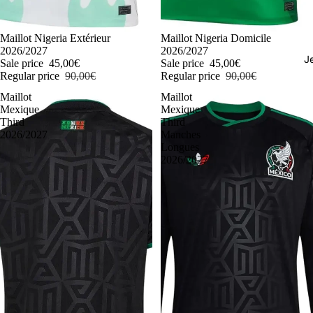
-50%
Maillot Nigeria Extérieur
-50%
Maillot Nigeria Domicile
2026/2027
2026/2027
J
Sale price
45,00€
Sale price
45,00€
Regular price
90,00€
Regular price
90,00€
Maillot
Maillot
Mexique
Mexique
Third
Third
2026/2027
Manches
Longues
2026/2027