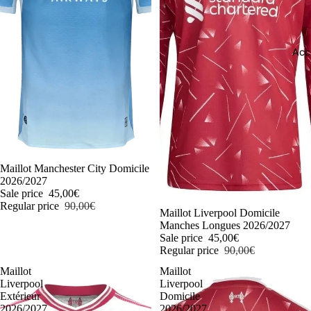
Acc
-50%
Maillot Manchester City Domicile
2026/2027
Sale price
45,00€
Regular price
90,00€
-50%
Maillot Liverpool Domicile
Manches Longues 2026/2027
Sale price
45,00€
Regular price
90,00€
Maillot
Maillot
Liverpool
Liverpool
Extérieur
Domicile
2026/2027
2026/2027