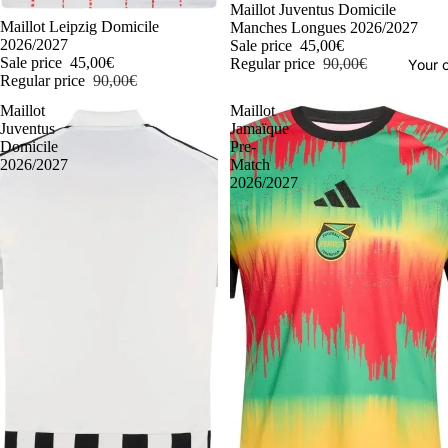
-50%
Maillot Juventus Domicile
-50%
Maillot Leipzig Domicile
Manches Longues 2026/2027
2026/2027
Sale price
45,00€
Sale price
45,00€
Regular price
90,00€
Your o
Regular price
90,00€
Maillot
Maillot
Juventus
Jamaïque
Domicile
Pre-
2026/2027
Match
2026/2027