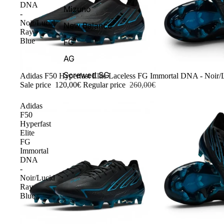
DNA
Mizuno
-
Noir/Lucid
New Balance
Ray
Blue
FG
AG
Screwed SG
-54%
Adidas F50 Hyperfast Elite Laceless FG Immortal DNA - Noir/
Sale price
120,00€
Regular price
260,00€
Adidas
F50
Hyperfast
Elite
FG
Immortal
DNA
-
Noir/Lucid
Ray
Blue