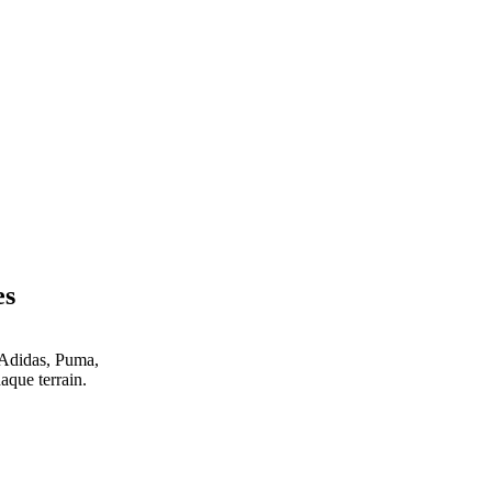
es
 Adidas, Puma,
que terrain.