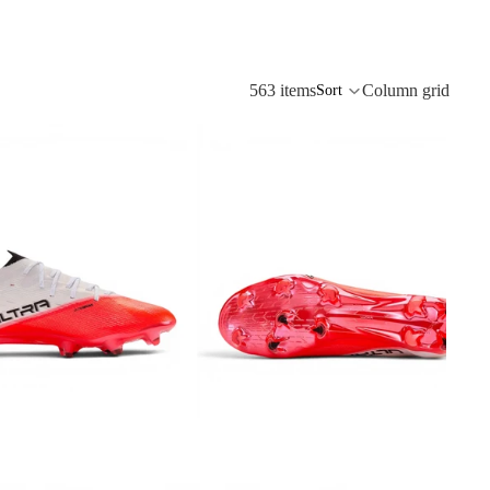
563 items
Column grid
Sort