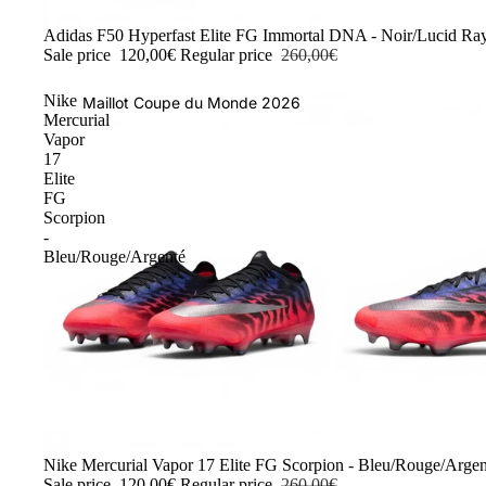
-54%
Adidas F50 Hyperfast Elite FG Immortal DNA - Noir/Lucid Ra
Sale price
120,00€
Regular price
260,00€
Nike
Maillot Coupe du Monde 2026
Mercurial
Vapor
17
Elite
FG
Scorpion
-
Bleu/Rouge/Argenté
-54%
Nike Mercurial Vapor 17 Elite FG Scorpion - Bleu/Rouge/Argen
Sale price
120,00€
Regular price
260,00€