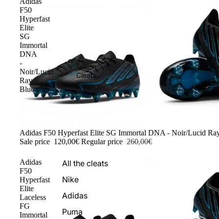
Adidas
F50
Hyperfast
Elite
SG
Immortal
DNA
-
Noir/Lucid
Cleats
Ray
Blue
-54%
Adidas F50 Hyperfast Elite SG Immortal DNA - Noir/Lucid Ra
Sale price
120,00€
Regular price
260,00€
Adidas
All the cleats
F50
Nike
Hyperfast
Elite
Adidas
Laceless
FG
Puma
Immortal