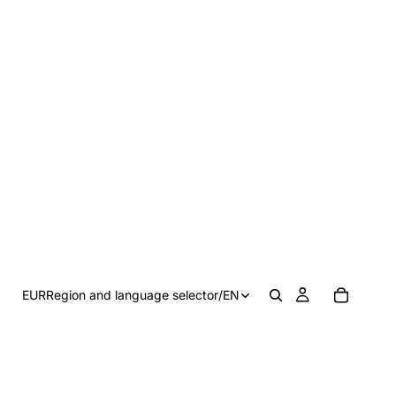
EUR
Region and language selector
/
EN