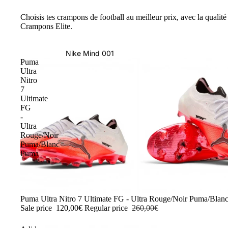
Choisis tes crampons de football au meilleur prix, avec la qualité 
Crampons Elite.
Nike Mind 001
Puma
Ultra
Nitro
7
Ultimate
FG
-
Ultra
Rouge/Noir
Puma/Blanc
Puma
-54%
Puma Ultra Nitro 7 Ultimate FG - Ultra Rouge/Noir Puma/Blan
Sale price
120,00€
Regular price
260,00€