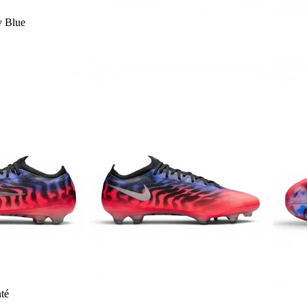
y Blue
té