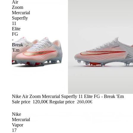
Air
Zoom
Mercurial
Superfly
11
Elite
FG
-
Break
'Em
-54%
Nike Air Zoom Mercurial Superfly 11 Elite FG - Break 'Em
Sale price
120,00€
Regular price
260,00€
Nike
Mercurial
Vapor
17