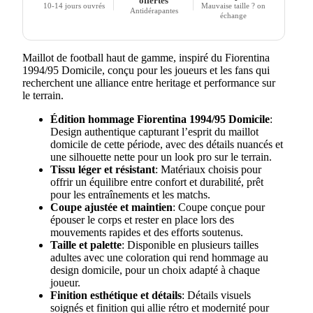
offertes
10-14 jours ouvrés
Mauvaise taille ? on
Antidérapantes
échange
Maillot de football haut de gamme, inspiré du Fiorentina
1994/95 Domicile, conçu pour les joueurs et les fans qui
recherchent une alliance entre heritage et performance sur
le terrain.
Édition hommage Fiorentina 1994/95 Domicile
:
Design authentique capturant l’esprit du maillot
domicile de cette période, avec des détails nuancés et
une silhouette nette pour un look pro sur le terrain.
Tissu léger et résistant
: Matériaux choisis pour
offrir un équilibre entre confort et durabilité, prêt
pour les entraînements et les matchs.
Coupe ajustée et maintien
: Coupe conçue pour
épouser le corps et rester en place lors des
mouvements rapides et des efforts soutenus.
Taille et palette
: Disponible en plusieurs tailles
adultes avec une coloration qui rend hommage au
design domicile, pour un choix adapté à chaque
joueur.
Finition esthétique et détails
: Détails visuels
soignés et finition qui allie rétro et modernité pour