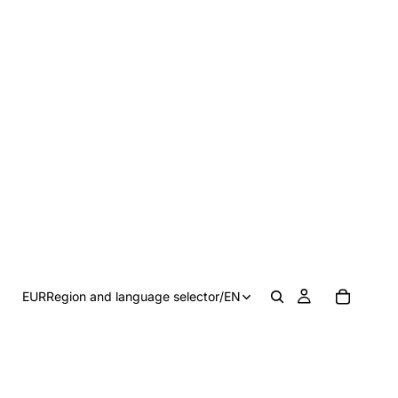
EUR
Region and language selector
/
EN