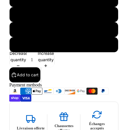
L
XL
XXL
Decrease
Increase
quantity
quantity
Add to cart
Payment methods
Échanges
Chaussettes
Livraison offerte
acceptés