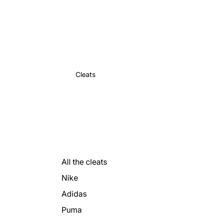
Cleats
All the cleats
Nike
Adidas
Puma