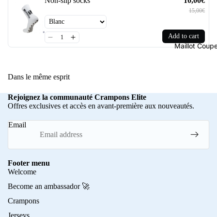
Non-slip socks
10,00€
15,00€
Add to cart
Maillot Cou
Dans le même esprit
Rejoignez la communauté Crampons Elite
Offres exclusives et accès en avant-première aux nouveautés.
Email
Footer menu
Welcome
Become an ambassador 🚀
Crampons
Jerseys