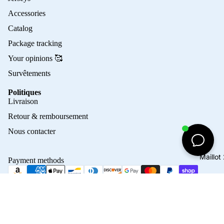
Accessories
Catalog
Package tracking
Your opinions 🥰
Survêtements
Politiques
Privacy policy
Livraison
Refund policy
Retour & remboursement
Terms of service
Nous contacter
Contact information
Shipping policy
Maillo
Payment methods
Terms of sale
Legal notice
© 2026
Crampons Elite
Terms and Policies
45,00€