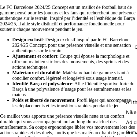
Le FC Barcelone 2024/25 Concept est un maillot de football haut de
gamme pensé pour les joueurs et les fans qui recherchent une présence
authentique sur le terrain. Inspiré par l’identité et l’esthétique du Barça
2024/25, il allie style distinctif et performance fonctionnelle pour
soutenir chaque mouvement pendant le jeu.
Design exclusif
: Design exclusif inspiré par le FC Barcelone
2024/25 Concept, pour une présence visuelle et une sensation
C
authentiques sur le terrain.
Ajustement et confort
: Coupe qui épouse la morphologie et
offre un maintien sûr lors des mouvements, des sprints et des
actions techniques.
Matériaux et durabilité
: Matériaux haut de gamme visant à
concilier confort, légèreté et longévité sous usage intensif.
Identité Barça et polyvalence
: Allie l’identité sportive forte du
Barça à une polyvalence d’usage pour les entraînements et les
matchs.
Poids et liberté de mouvement
: Profil léger qui accompagne
All t
les déplacements et les transitions rapides pendant le jeu.
Nike
Ce maillot vous apporte une présence visuelle nette et un confort
durable qui vous accompagnent tout au long du match et des
Adid
entraînements. Sa coupe ergonomique libère vos mouvements lors des
Pum
actions rapides et des duels, tandis que les matériaux haut de gamme