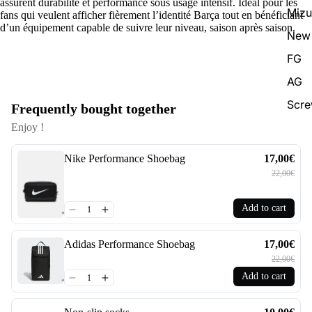
assurent durabilité et performance sous usage intensif. Idéal pour les
Miz
fans qui veulent afficher fièrement l’identité Barça tout en bénéficiant
d’un équipement capable de suivre leur niveau, saison après saison.
New 
FG
AG
Scr
Frequently bought together
Enjoy !
Nike Performance Shoebag
17,00€
22,00€
Add to cart
Adidas Performance Shoebag
17,00€
22,00€
Add to cart