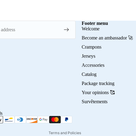
Footer menu
Welcome
Become an ambassador 🚀
Crampons
Jerseys
Accessories
Privacy policy
Catalog
Refund policy
Package tracking
Terms of service
Your opinions 🥰
Contact information
Survêtements
Shipping policy
ds
Terms of sale
Legal notice
Terms and Policies