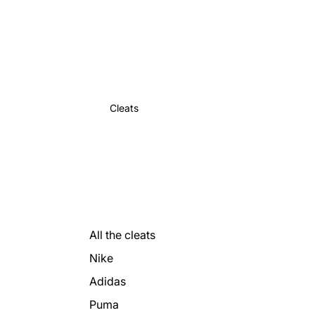
Cleats
All the cleats
Nike
Adidas
Puma