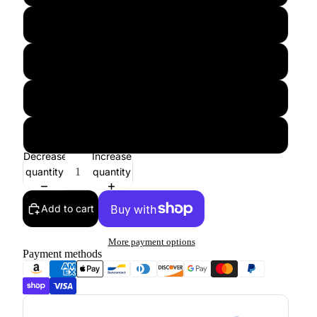
M
L
XL
XXL
Decrease
Increase
quantity
quantity
Add to cart
More payment options
Payment methods