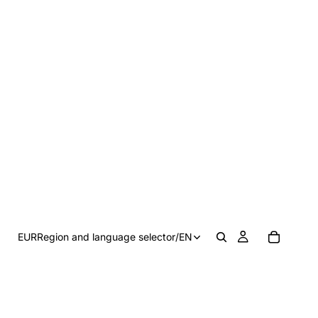
EUR
Region and language selector
/
EN