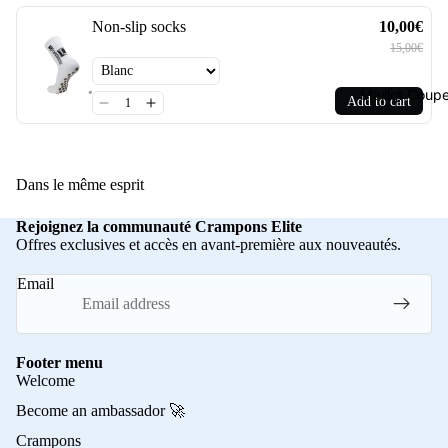
Non-slip socks
10,00€
15,00€
Maillot Cou
Add to cart
Dans le même esprit
Rejoignez la communauté Crampons Elite
Offres exclusives et accès en avant-première aux nouveautés.
Email
Footer menu
Welcome
Become an ambassador 🚀
Crampons