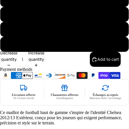
L
XL
Nike
XXL
Decrease
Increase
quantity
quantity
Add to cart
Payment methods
Livraison offerte
Chaussettes offertes
Échanges acceptés
10-14 jours ouvrés
Antidérapantes
Mauvaise taille ? on échange
Ce maillot de football haut de gamme s'inspire de l'identité Chelsea
2012/13 Extérieur, conçu pour les joueurs qui exigent performance,
précision et style sur le terrain.