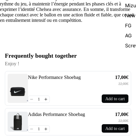
rythme du jeu, à maintenir l’énergie pendant les phases clés et à
Miz
exprimer l’identité Chelsea avec assurance. En somme, il transforme
chaque contact avec le ballon en une action fluide et fiable, que ce soit
New 
en entraînement intensif ou en compétition.
FG
AG
Scr
Frequently bought together
Enjoy !
Nike Performance Shoebag
17,00€
22,00€
Add to cart
Adidas Performance Shoebag
17,00€
22,00€
Add to cart