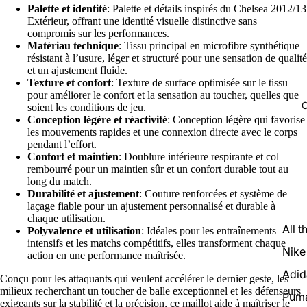
Palette et identité
: Palette et détails inspirés du Chelsea 2012/13
Extérieur, offrant une identité visuelle distinctive sans
compromis sur les performances.
Matériau technique
: Tissu principal en microfibre synthétique
résistant à l’usure, léger et structuré pour une sensation de qualité
et un ajustement fluide.
Texture et confort
: Texture de surface optimisée sur le tissu
pour améliorer le confort et la sensation au toucher, quelles que
C
soient les conditions de jeu.
Conception légère et réactivité
: Conception légère qui favorise
les mouvements rapides et une connexion directe avec le corps
pendant l’effort.
Confort et maintien
: Doublure intérieure respirante et col
rembourré pour un maintien sûr et un confort durable tout au
long du match.
Durabilité et ajustement
: Couture renforcées et système de
laçage fiable pour un ajustement personnalisé et durable à
chaque utilisation.
All t
Polyvalence et utilisation
: Idéales pour les entraînements
intensifs et les matchs compétitifs, elles transforment chaque
Nike
action en une performance maîtrisée.
Adid
Conçu pour les attaquants qui veulent accélérer le dernier geste, les
milieux recherchant un toucher de balle exceptionnel et les défenseurs
Pum
exigeants sur la stabilité et la précision, ce maillot aide à maîtriser le