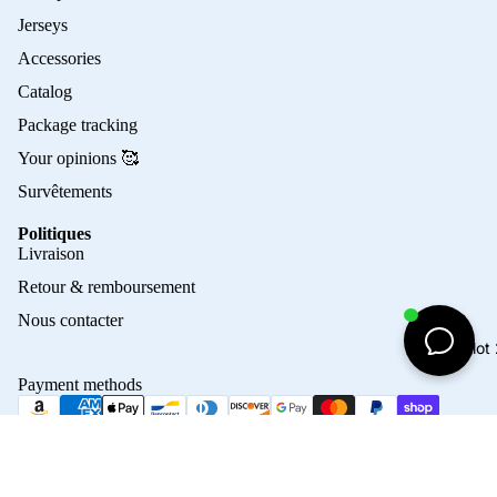
Jerseys
Accessories
Catalog
Package tracking
Your opinions 🥰
Survêtements
Politiques
Privacy policy
Livraison
Refund policy
Retour & remboursement
Terms of service
Nous contacter
Contact information
Maillo
Shipping policy
Payment methods
Terms of sale
Legal notice
© 2026
Crampons Elite
Terms and Policies