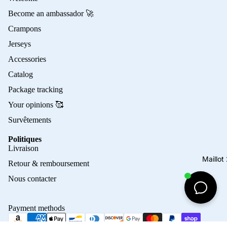
Become an ambassador 🚀
Crampons
Jerseys
Accessories
Catalog
Package tracking
Your opinions 🥰
Survêtements
Politiques
Privacy policy
Livraison
Refund policy
Maillo
Retour & remboursement
Terms of service
Nous contacter
Contact information
Shipping policy
Payment methods
Terms of sale