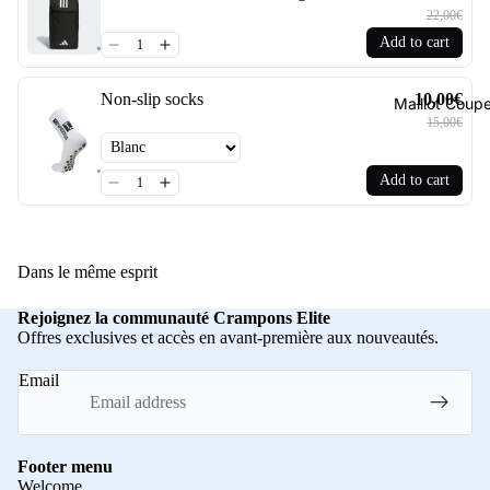
22,00€
Add to cart
Non-slip socks
10,00€
Maillot Cou
15,00€
Add to cart
Dans le même esprit
Rejoignez la communauté Crampons Elite
Offres exclusives et accès en avant-première aux nouveautés.
Email
Footer menu
Welcome