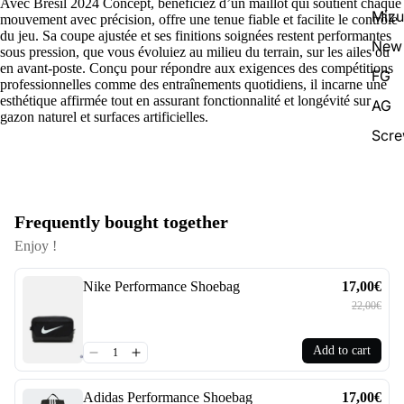
Avec Brésil 2024 Concept, bénéficiez d’un maillot qui soutient chaque
Miz
mouvement avec précision, offre une tenue fiable et facilite le contrôle
du jeu. Sa coupe ajustée et ses finitions soignées restent performantes
New 
sous pression, que vous évoluiez au milieu du terrain, sur les ailes ou
en avant-poste. Conçu pour répondre aux exigences des compétitions
FG
professionnelles comme des entraînements quotidiens, il incarne une
esthétique affirmée tout en assurant fonctionnalité et longévité sur
AG
gazon naturel et surfaces artificielles.
Scr
Frequently bought together
Enjoy !
Nike Performance Shoebag
17,00€
22,00€
Add to cart
Adidas Performance Shoebag
17,00€