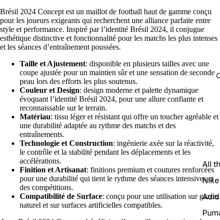
Brésil 2024 Concept est un maillot de football haut de gamme conçu
pour les joueurs exigeants qui recherchent une alliance parfaite entre
style et performance. Inspiré par l’identité Brésil 2024, il conjugue
esthétique distinctive et fonctionnalité pour les matchs les plus intenses
et les séances d’entraînement poussées.
Taille et Ajustement
: disponible en plusieurs tailles avec une
coupe ajustée pour un maintien sûr et une sensation de seconde
C
peau lors des efforts les plus soutenus.
Couleur et Design
: design moderne et palette dynamique
évoquant l’identité Brésil 2024, pour une allure confiante et
reconnaissable sur le terrain.
Matériau
: tissu léger et résistant qui offre un toucher agréable et
une durabilité adaptée au rythme des matchs et des
entraînements.
Technologie et Construction
: ingénierie axée sur la réactivité,
le contrôle et la stabilité pendant les déplacements et les
accélérations.
All t
Finition et Artisanat
: finitions premium et coutures renforcées
pour une durabilité qui tient le rythme des séances intensives et
Nike
des compétitions.
Adid
Compatibilité de Surface
: conçu pour une utilisation sur gazon
naturel et sur surfaces artificielles compatibles.
Pum