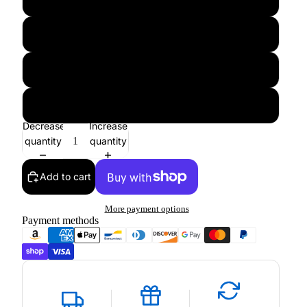
L
XL
XXL
Decrease
Increase
quantity
quantity
Add to cart
More payment options
Payment methods