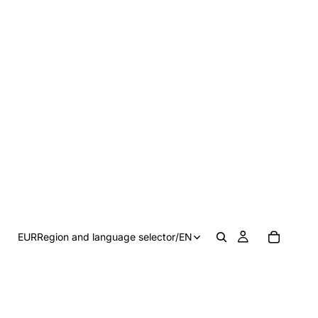
EUR
Region and language selector
/
EN