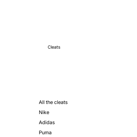
Cleats
All the cleats
Nike
Adidas
Puma