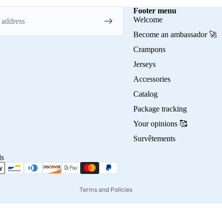
Footer menu
Welcome
Become an ambassador 🚀
Crampons
Jerseys
Accessories
Privacy policy
Catalog
Refund policy
Package tracking
Terms of service
Your opinions 🥰
Contact information
Survêtements
Shipping policy
ds
Terms of sale
Legal notice
Terms and Policies