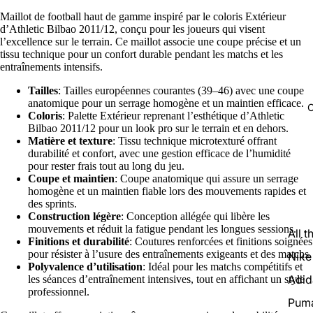
Maillot de football haut de gamme inspiré par le coloris Extérieur
d’Athletic Bilbao 2011/12, conçu pour les joueurs qui visent
l’excellence sur le terrain. Ce maillot associe une coupe précise et un
tissu technique pour un confort durable pendant les matchs et les
entraînements intensifs.
Tailles
: Tailles européennes courantes (39–46) avec une coupe
anatomique pour un serrage homogène et un maintien efficace.
C
Coloris
: Palette Extérieur reprenant l’esthétique d’Athletic
Bilbao 2011/12 pour un look pro sur le terrain et en dehors.
Matière et texture
: Tissu technique microtexturé offrant
durabilité et confort, avec une gestion efficace de l’humidité
pour rester frais tout au long du jeu.
Coupe et maintien
: Coupe anatomique qui assure un serrage
homogène et un maintien fiable lors des mouvements rapides et
des sprints.
Construction légère
: Conception allégée qui libère les
mouvements et réduit la fatigue pendant les longues sessions.
All t
Finitions et durabilité
: Coutures renforcées et finitions soignées
pour résister à l’usure des entraînements exigeants et des matchs.
Nike
Polyvalence d’utilisation
: Idéal pour les matchs compétitifs et
Adid
les séances d’entraînement intensives, tout en affichant un style
professionnel.
Pum