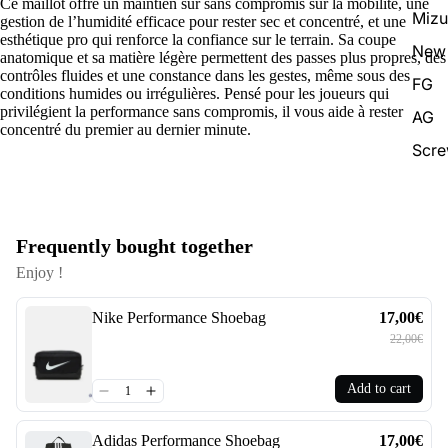
Ce maillot offre un maintien sûr sans compromis sur la mobilité, une
Miz
gestion de l’humidité efficace pour rester sec et concentré, et une
esthétique pro qui renforce la confiance sur le terrain. Sa coupe
New 
anatomique et sa matière légère permettent des passes plus propres, des
contrôles fluides et une constance dans les gestes, même sous des
FG
conditions humides ou irrégulières. Pensé pour les joueurs qui
privilégient la performance sans compromis, il vous aide à rester
AG
concentré du premier au dernier minute.
Scr
Frequently bought together
Enjoy !
Nike Performance Shoebag
17,00€
22,00€
Add to cart
Adidas Performance Shoebag
17,00€