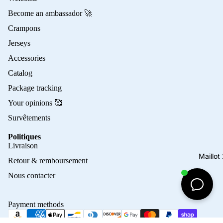
Become an ambassador 🚀
Crampons
Jerseys
Accessories
Catalog
Package tracking
Your opinions 🥰
Survêtements
Politiques
Privacy policy
Livraison
Refund policy
Maillo
Retour & remboursement
Terms of service
Nous contacter
Contact information
Shipping policy
Payment methods
Terms of sale