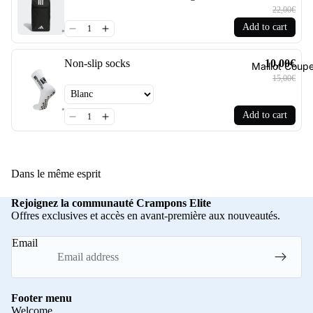
22,00€
Add to cart
Non-slip socks
10,00€
Maillot Cou
15,00€
Add to cart
Dans le même esprit
Rejoignez la communauté Crampons Elite
Offres exclusives et accès en avant-première aux nouveautés.
Email
Footer menu
Welcome