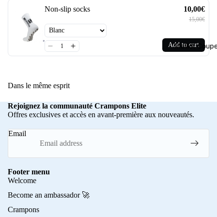
Non-slip socks
10,00€
15,00€
Add to cart
Maillot Cou
Dans le même esprit
Rejoignez la communauté Crampons Elite
Offres exclusives et accès en avant-première aux nouveautés.
Email
Footer menu
Welcome
Become an ambassador 🚀
Crampons