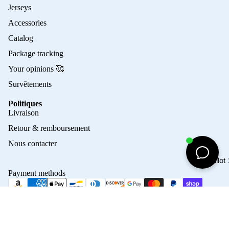
Jerseys
Accessories
Catalog
Package tracking
Your opinions 🥰
Survêtements
Politiques
Privacy policy
Livraison
Refund policy
Retour & remboursement
Terms of service
Nous contacter
Contact information
Maillo
Shipping policy
Payment methods
Terms of sale
Legal notice
© 2026
Crampons Elite
Terms and Policies
45,00€