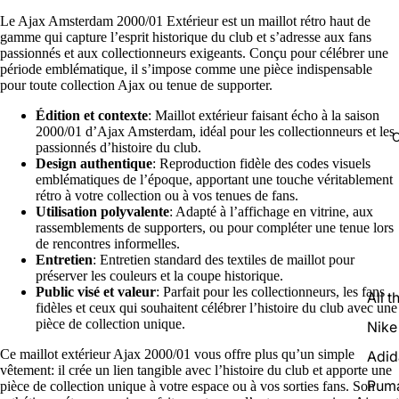
Le Ajax Amsterdam 2000/01 Extérieur est un maillot rétro haut de
gamme qui capture l’esprit historique du club et s’adresse aux fans
passionnés et aux collectionneurs exigeants. Conçu pour célébrer une
période emblématique, il s’impose comme une pièce indispensable
pour toute collection Ajax ou tenue de supporter.
Édition et contexte
: Maillot extérieur faisant écho à la saison
2000/01 d’Ajax Amsterdam, idéal pour les collectionneurs et les
C
passionnés d’histoire du club.
Design authentique
: Reproduction fidèle des codes visuels
emblématiques de l’époque, apportant une touche véritablement
rétro à votre collection ou à vos tenues de fans.
Utilisation polyvalente
: Adapté à l’affichage en vitrine, aux
rassemblements de supporters, ou pour compléter une tenue lors
de rencontres informelles.
Entretien
: Entretien standard des textiles de maillot pour
préserver les couleurs et la coupe historique.
Public visé et valeur
: Parfait pour les collectionneurs, les fans
All t
fidèles et ceux qui souhaitent célébrer l’histoire du club avec une
pièce de collection unique.
Nike
Ce maillot extérieur Ajax 2000/01 vous offre plus qu’un simple
Adid
vêtement: il crée un lien tangible avec l’histoire du club et apporte une
Pum
pièce de collection unique à votre espace ou à vos sorties fans. Son