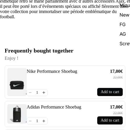
esthétique rétro se marie parfaitement avec d’autres accessoires Ajax, et
Miz
il peut être porté lors d’événements spéciaux ou affiché fièrement dans
votre collection pour immortaliser une période emblématique du
New 
football.
FG
AG
Scr
Frequently bought together
Enjoy !
Nike Performance Shoebag
17,00€
22,00€
Add to cart
Adidas Performance Shoebag
17,00€
22,00€
Add to cart