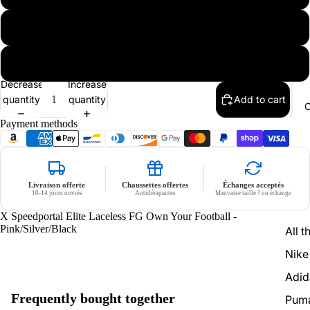
45 1/3
46
Decrease
Increase
quantity
quantity
Add to cart
C
Payment methods
Livraison offerte
Chaussettes offertes
Échanges acceptés
10-14 jours ouvrés
Antidérapantes
Mauvaise taille ? on échange
X Speedportal Elite Laceless FG Own Your Football -
Pink/Silver/Black
All t
Nike
Adid
Frequently bought together
Pum