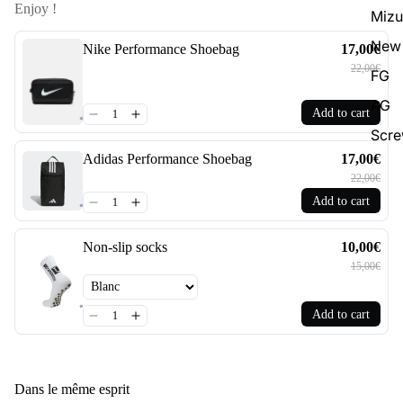
Enjoy !
Miz
New 
Nike Performance Shoebag
17,00€
22,00€
FG
AG
Add to cart
Scr
Adidas Performance Shoebag
17,00€
22,00€
Add to cart
Non-slip socks
10,00€
15,00€
Add to cart
Dans le même esprit