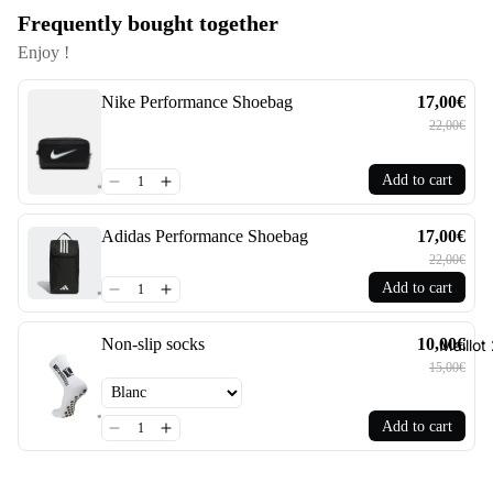
Frequently bought together
Enjoy !
Nike Performance Shoebag
17,00€
22,00€
Add to cart
Adidas Performance Shoebag
17,00€
22,00€
Add to cart
Non-slip socks
10,00€
Maillo
15,00€
Add to cart