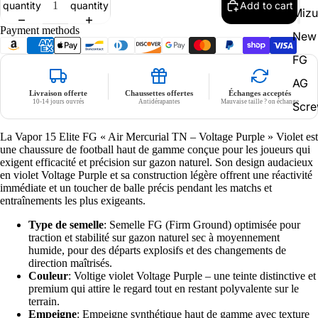
quantity
quantity
Add to cart
Miz
Payment methods
New 
FG
AG
Livraison offerte
Chaussettes offertes
Échanges acceptés
10-14 jours ouvrés
Antidérapantes
Mauvaise taille ? on échange
Scr
La Vapor 15 Elite FG « Air Mercurial TN – Voltage Purple » Violet est
une chaussure de football haut de gamme conçue pour les joueurs qui
exigent efficacité et précision sur gazon naturel. Son design audacieux
en violet Voltage Purple et sa construction légère offrent une réactivité
immédiate et un toucher de balle précis pendant les matchs et
entraînements les plus exigeants.
Type de semelle
: Semelle FG (Firm Ground) optimisée pour
traction et stabilité sur gazon naturel sec à moyennement
humide, pour des départs explosifs et des changements de
direction maîtrisés.
Couleur
: Voltige violet Voltage Purple – une teinte distinctive et
premium qui attire le regard tout en restant polyvalente sur le
terrain.
Empeigne
: Empeigne synthétique haut de gamme avec texture