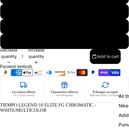
45
45.5
46
C
Decrease
Increase
quantity
quantity
Add to cart
Payment methods
Livraison offerte
Chaussettes offertes
Échanges acceptés
All t
10-14 jours ouvrés
Antidérapantes
Mauvaise taille ? on échange
TIEMPO LEGEND 10 ELITE FG CHROMATIC -
Nike
WHITE/MULTICOLOR
Adid
Pum