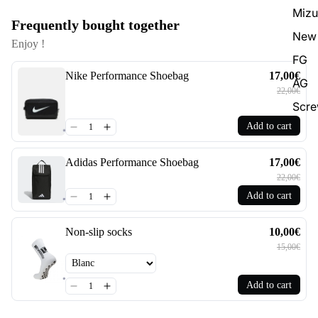
Miz
Frequently bought together
New 
Enjoy !
FG
Nike Performance Shoebag
17,00€
AG
22,00€
Scr
Add to cart
Adidas Performance Shoebag
17,00€
22,00€
Add to cart
Non-slip socks
10,00€
15,00€
Add to cart