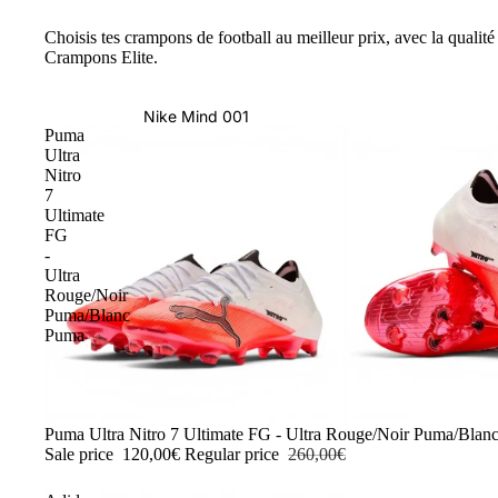
Choisis tes crampons de football au meilleur prix, avec la qualité 
Crampons Elite.
Nike Mind 001
Puma
Ultra
Nitro
7
Ultimate
FG
-
Ultra
Rouge/Noir
Puma/Blanc
Puma
-54%
Puma Ultra Nitro 7 Ultimate FG - Ultra Rouge/Noir Puma/Blan
Sale price
120,00€
Regular price
260,00€