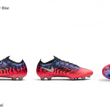
y Blue
té