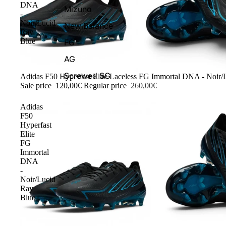
DNA
Mizuno
-
Noir/Lucid
New Balance
Ray
Blue
FG
AG
Screwed SG
-54%
Adidas F50 Hyperfast Elite Laceless FG Immortal DNA - Noir/
Sale price
120,00€
Regular price
260,00€
Adidas
F50
Hyperfast
Elite
FG
Immortal
DNA
-
Noir/Lucid
Ray
Blue