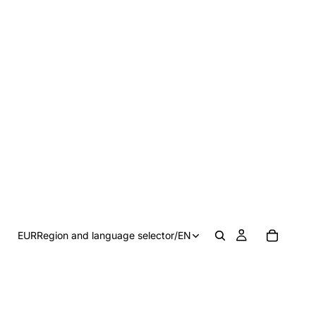
EUR
Region and language selector
/
EN