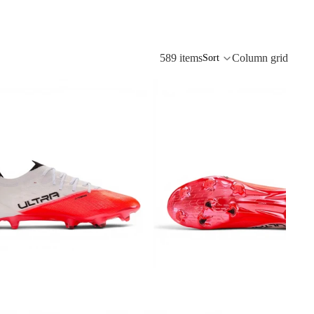
589 items
Column grid
Sort