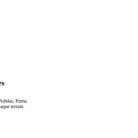
es
 Adidas, Puma,
que terrain.