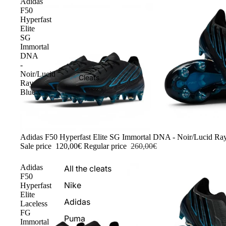
Adidas
F50
Hyperfast
Elite
SG
Immortal
DNA
-
Noir/Lucid
Cleats
Ray
Blue
-54%
Adidas F50 Hyperfast Elite SG Immortal DNA - Noir/Lucid Ra
Sale price
120,00€
Regular price
260,00€
Adidas
All the cleats
F50
Nike
Hyperfast
Elite
Adidas
Laceless
FG
Puma
Immortal