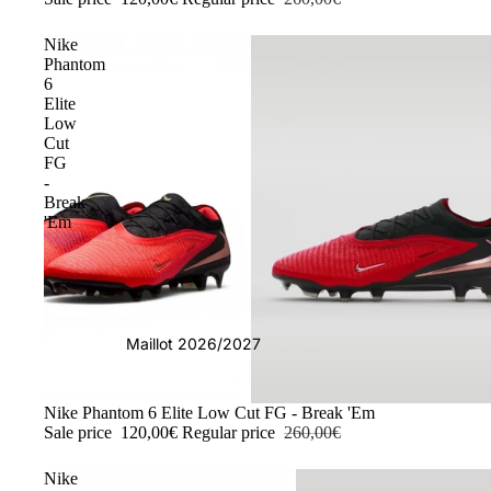
Nike
Phantom
6
Elite
Low
Cut
FG
-
Break
'Em
Maillot 2026/2027
-54%
Nike Phantom 6 Elite Low Cut FG - Break 'Em
Sale price
120,00€
Regular price
260,00€
Nike