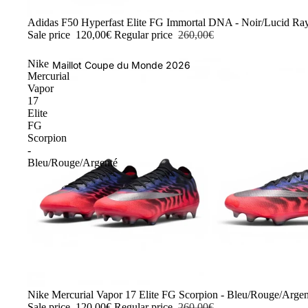
-54%
Adidas F50 Hyperfast Elite FG Immortal DNA - Noir/Lucid Ra
Sale price
120,00€
Regular price
260,00€
Nike
Maillot Coupe du Monde 2026
Mercurial
Vapor
17
Elite
FG
Scorpion
-
Bleu/Rouge/Argenté
-54%
Nike Mercurial Vapor 17 Elite FG Scorpion - Bleu/Rouge/Argen
Sale price
120,00€
Regular price
260,00€