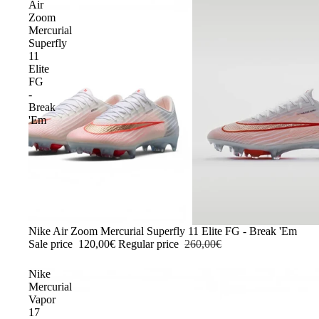
Air
Zoom
Mercurial
Superfly
11
Elite
FG
-
Break
'Em
-54%
Nike Air Zoom Mercurial Superfly 11 Elite FG - Break 'Em
Sale price
120,00€
Regular price
260,00€
Nike
Mercurial
Vapor
17