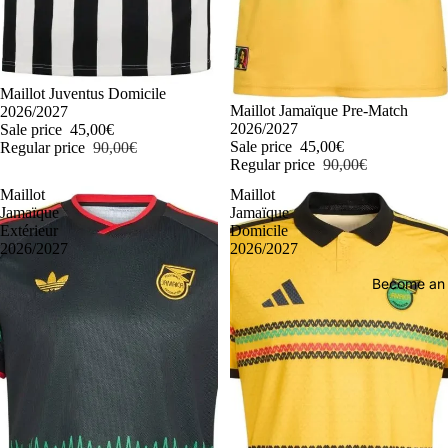
-50%
Maillot Juventus Domicile
-50%
Maillot Jamaïque Pre-Match
2026/2027
2026/2027
Sale price
45,00€
Sale price
45,00€
Regular price
90,00€
Regular price
90,00€
Maillot
Maillot
Jamaïque
Jamaïque
Extérieur
Domicile
2026/2027
2026/2027
Become an