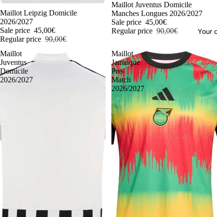
-50%
Maillot Juventus Domicile
-50%
Maillot Leipzig Domicile
Manches Longues 2026/2027
2026/2027
Sale price
45,00€
Sale price
45,00€
Regular price
90,00€
Your o
Regular price
90,00€
Maillot
Maillot
Juventus
Jamaïque
Domicile
Pre-
2026/2027
Match
2026/2027