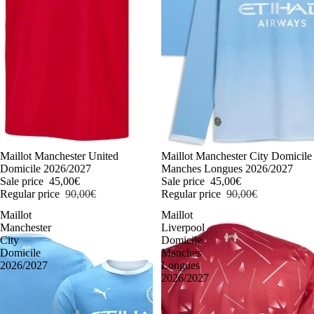
-50%
Maillot Manchester United
-50%
Maillot Manchester City Domicile
Domicile 2026/2027
Manches Longues 2026/2027
Sale price
45,00€
Sale price
45,00€
Regular price
90,00€
Regular price
90,00€
Maillot
Maillot
Manchester
Liverpool
City
Domicile
Domicile
Manches
2026/2027
Longues
2026/2027