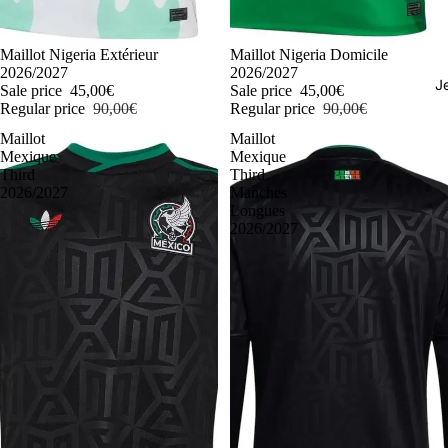
-50%
Maillot Nigeria Extérieur
-50%
Maillot Nigeria Domicile
2026/2027
2026/2027
J
Sale price
45,00€
Sale price
45,00€
Regular price
90,00€
Regular price
90,00€
Maillot
Maillot
Mexique
Mexique
Third
Third
2026/2027
Manches
Longues
2026/2027