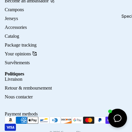
Become an ambassador 🚀
Crampons
Speci
Jerseys
Accessories
Catalog
Package tracking
Your opinions 🥰
Survêtements
Politiques
Privacy policy
Livraison
Refund policy
Retour & remboursement
Terms of service
Nous contacter
Contact information
Shipping policy
Payment methods
Terms of sale
Legal notice