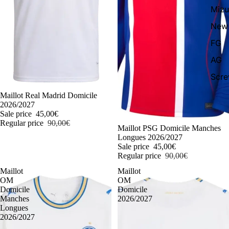
Miz
New 
FG
AG
Scr
-50%
Maillot Real Madrid Domicile
2026/2027
Sale price
45,00€
Regular price
90,00€
-50%
Maillot PSG Domicile Manches
Longues 2026/2027
Sale price
45,00€
Regular price
90,00€
Maillot
Maillot
OM
OM
Domicile
Domicile
Manches
2026/2027
Longues
2026/2027