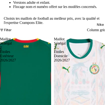
Versions adulte et enfant.
Flocage nom et numéro offert sur les modèles concernés.
Choisis tes maillots de football au meilleur prix, avec la qualité et
l'expertise Crampons Elite.
Nike
Filter
Column gri
Maillot
Maillot
Sénégal
Sénégal
2
2
Étoiles
Étoiles
Extérieur
Domicile
2026/2027
2026/2027