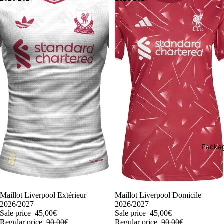
Packag
-50%
Maillot Liverpool Extérieur
-50%
Maillot Liverpool Domicile
2026/2027
2026/2027
Sale price
45,00€
Sale price
45,00€
Regular price
90,00€
Regular price
90,00€