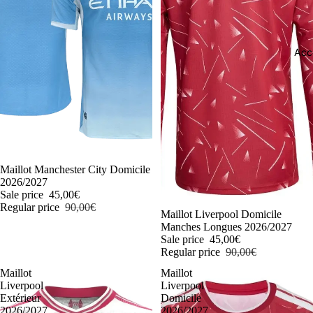
Acc
-50%
Maillot Manchester City Domicile
2026/2027
Sale price
45,00€
Regular price
90,00€
-50%
Maillot Liverpool Domicile
Manches Longues 2026/2027
Sale price
45,00€
Regular price
90,00€
Maillot
Maillot
Liverpool
Liverpool
Extérieur
Domicile
2026/2027
2026/2027