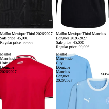
-50%
Maillot Mexique Third 2026/2027
-50%
Maillot Mexique Third Manches
Sale price
45,00€
Longues 2026/2027
Regular price
90,00€
Sale price
45,00€
Regular price
90,00€
Maillot
Maillot
Manchester
Manchester
United
City
Domicile
Domicile
2026/2027
Manches
Surv
Longues
2026/2027