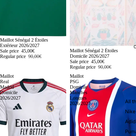
-50%
Maillot Sénégal 2 Étoiles
Extérieur 2026/2027
C
-50%
Maillot Sénégal 2 Étoiles
Sale price
45,00€
Domicile 2026/2027
Regular price
90,00€
Sale price
45,00€
Regular price
90,00€
Maillot
Maillot
Real
PSG
Madrid
Domicile
Domicile
Manches
2026/2027
Longues
All t
2026/2027
Nike
Adid
Pum