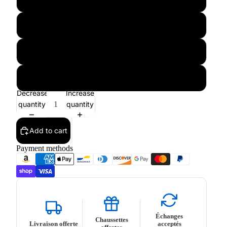
L
XL
XXL
Decrease
Increase
quantity
quantity
Add to cart
Payment methods
Échanges
Chaussettes
Livraison offerte
acceptés