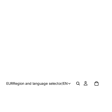
EUR
Region and language selector
/
EN