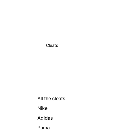
Cleats
All the cleats
Nike
Adidas
Puma