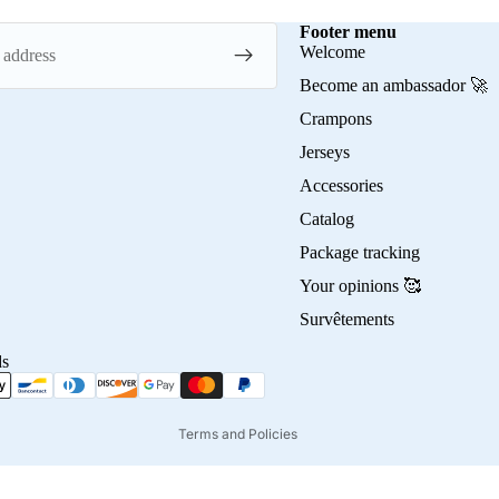
Footer menu
Welcome
Become an ambassador 🚀
Crampons
Jerseys
Accessories
Privacy policy
Catalog
Refund policy
Package tracking
Terms of service
Your opinions 🥰
Contact information
Survêtements
Shipping policy
ds
Terms of sale
Legal notice
Terms and Policies