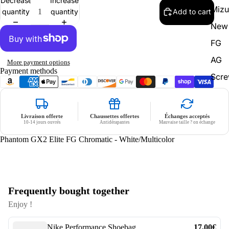
Decrease
Increase
Miz
quantity
quantity
Add to cart
New 
FG
AG
More payment options
Payment methods
Scr
Livraison offerte
Chaussettes offertes
Échanges acceptés
10-14 jours ouvrés
Antidérapantes
Mauvaise taille ? on échange
Phantom GX2 Elite FG Chromatic - White/Multicolor
Frequently bought together
Enjoy !
Nike Performance Shoebag
17,00€