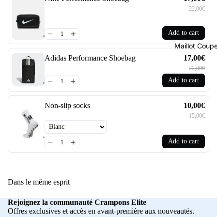
22,00€
Add to cart
Maillot Cou
Adidas Performance Shoebag
17,00€
22,00€
Add to cart
Non-slip socks
10,00€
15,00€
Add to cart
Dans le même esprit
Rejoignez la communauté Crampons Elite
Offres exclusives et accès en avant-première aux nouveautés.