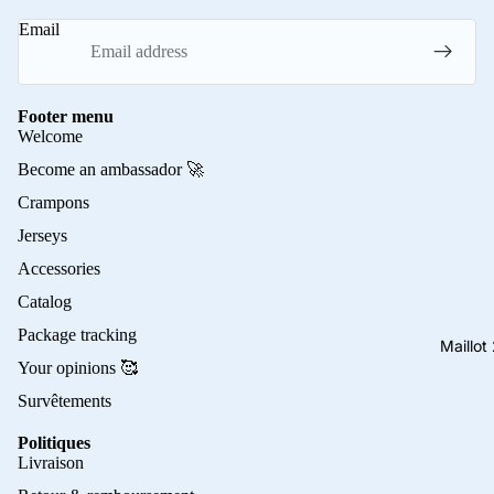
Email
Footer menu
Welcome
Become an ambassador 🚀
Crampons
Jerseys
Accessories
Catalog
Package tracking
Maillo
Your opinions 🥰
Survêtements
Politiques
Privacy policy
Livraison
Refund policy