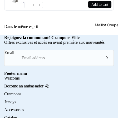
Add to cart
Maillot Cou
Dans le même esprit
Rejoignez la communauté Crampons Elite
Offres exclusives et accès en avant-première aux nouveautés.
Email
Footer menu
Welcome
Become an ambassador 🚀
Crampons
Jerseys
Accessories
Catalog