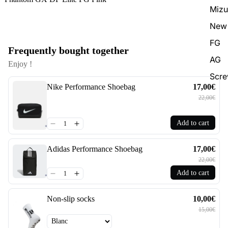
Miz
New 
FG
Frequently bought together
AG
Enjoy !
Scr
Nike Performance Shoebag
17,00€
22,00€
Add to cart
Adidas Performance Shoebag
17,00€
22,00€
Add to cart
Non-slip socks
10,00€
15,00€