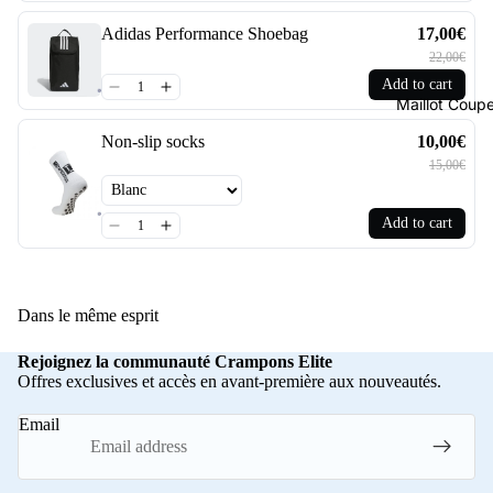
Adidas Performance Shoebag
17,00€
22,00€
Add to cart
Maillot Cou
Non-slip socks
10,00€
15,00€
Add to cart
Dans le même esprit
Rejoignez la communauté Crampons Elite
Offres exclusives et accès en avant-première aux nouveautés.
Email