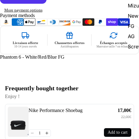
Miz
More payment options
New 
Payment methods
FG
AG
Livraison offerte
Chaussettes offertes
Échanges acceptés
Scr
10-14 jours ouvrés
Antidérapantes
Mauvaise taille ? on échange
Phantom 6 - White/Red/Blue FG
Frequently bought together
Enjoy !
Nike Performance Shoebag
17,00€
22,00€
Add to cart