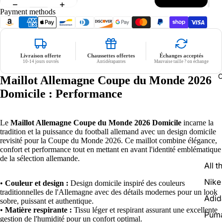
No flocage
Payment methods
Livraison offerte
Chaussettes offertes
Échanges acceptés
10-14 jours ouvrés
Antidérapantes
Mauvaise taille ? on échange
C
Maillot Allemagne Coupe du Monde 2026
Domicile : Performance
Le
Maillot Allemagne Coupe du Monde 2026 Domicile
incarne la
tradition et la puissance du football allemand avec un design domicile
revisité pour la Coupe du Monde 2026. Ce maillot combine élégance,
confort et performance tout en mettant en avant l'identité emblématique
de la sélection allemande.
All t
Nike
•
Couleur et design :
Design domicile inspiré des couleurs
traditionnelles de l'Allemagne avec des détails modernes pour un look
Adid
sobre, puissant et authentique.
•
Matière respirante :
Tissu léger et respirant assurant une excellente
Pum
gestion de l'humidité pour un confort optimal.