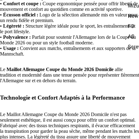
•
Confort et coupe :
Coupe ergonomique pensée pour offrir liberté de
Miz
mouvement et confort au quotidien comme en activité sportive.
•
Écusson officiel :
Logo de la sélection allemande mis en valeur pour
New 
un rendu fidèle et premium.
FG
•
Légèreté :
Structure légère idéale pour le sport, les entraînements et
le port lifestyle.
AG
•
Polyvalence :
Parfait pour soutenir l'Allemagne lors de la Coupe du
Monde 2026 ou pour un style football moderne.
Scr
•
Usage :
Convient aux matchs, entraînements et aux supporters de la
Mannschaft.
Le
Maillot Allemagne Coupe du Monde 2026 Domicile
allie
tradition et modernité dans une tenue pensée pour représenter fièrement
l'Allemagne sur et en dehors du terrain.
Technologie et Confort Adaptés à la Performance
Le Maillot Allemagne Coupe du Monde 2026 Domicile n'est pas
seulement esthétique, il est aussi conçu pour offrir un confort optimal.
Fabriqué avec des tissus techniques respirants, il évacue efficacement
la transpiration pour garder la peau sèche, même pendant les matchs les
plus intenses. La légèreté du tissu assure une liberté de mouvement