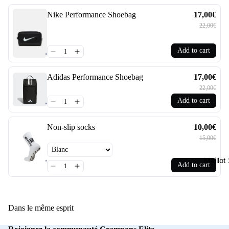
Nike Performance Shoebag
17,00€
22,00€
Add to cart
Adidas Performance Shoebag
17,00€
22,00€
Add to cart
Non-slip socks
10,00€
15,00€
Maillo
Add to cart
Dans le même esprit