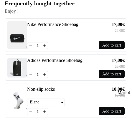
Frequently bought together
Enjoy !
Nike Performance Shoebag
17,00€
22,00€
Add to cart
Adidas Performance Shoebag
17,00€
22,00€
Add to cart
Non-slip socks
10,00€
Maillo
15,00€
Add to cart