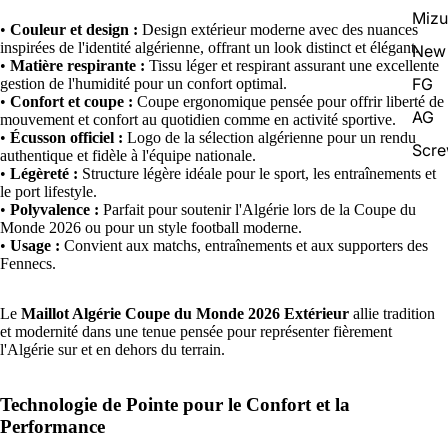
Miz
•
Couleur et design :
Design extérieur moderne avec des nuances
inspirées de l'identité algérienne, offrant un look distinct et élégant.
New 
•
Matière respirante :
Tissu léger et respirant assurant une excellente
FG
gestion de l'humidité pour un confort optimal.
•
Confort et coupe :
Coupe ergonomique pensée pour offrir liberté de
AG
mouvement et confort au quotidien comme en activité sportive.
•
Écusson officiel :
Logo de la sélection algérienne pour un rendu
Scr
authentique et fidèle à l'équipe nationale.
•
Légèreté :
Structure légère idéale pour le sport, les entraînements et
le port lifestyle.
•
Polyvalence :
Parfait pour soutenir l'Algérie lors de la Coupe du
Monde 2026 ou pour un style football moderne.
•
Usage :
Convient aux matchs, entraînements et aux supporters des
Fennecs.
Le
Maillot Algérie Coupe du Monde 2026 Extérieur
allie tradition
et modernité dans une tenue pensée pour représenter fièrement
l'Algérie sur et en dehors du terrain.
Technologie de Pointe pour le Confort et la
Performance