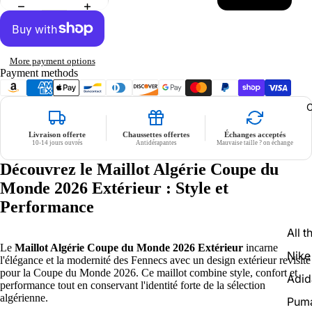
No flocage
More payment options
Payment methods
C
Livraison offerte
Chaussettes offertes
Échanges acceptés
10-14 jours ouvrés
Antidérapantes
Mauvaise taille ? on échange
Découvrez le Maillot Algérie Coupe du
Monde 2026 Extérieur : Style et
Performance
All t
Le
Maillot Algérie Coupe du Monde 2026 Extérieur
incarne
Nike
l'élégance et la modernité des Fennecs avec un design extérieur revisité
pour la Coupe du Monde 2026. Ce maillot combine style, confort et
Adid
performance tout en conservant l'identité forte de la sélection
algérienne.
Pum