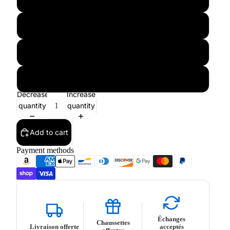
L
XL
XXL
Decrease
Increase
quantity
quantity
Add to cart
Payment methods
Échanges
Chaussettes
Livraison offerte
acceptés