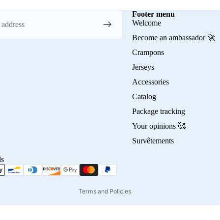
Footer menu
Welcome
Become an ambassador 🚀
Crampons
Jerseys
Accessories
Privacy policy
Catalog
Refund policy
Package tracking
Terms of service
Your opinions 🥰
Contact information
Survêtements
Shipping policy
ds
Terms of sale
Legal notice
Terms and Policies