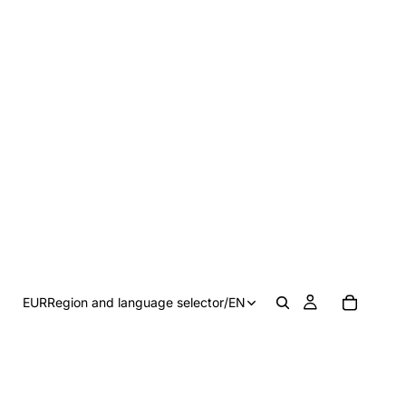
EUR
Region and language selector
/
EN