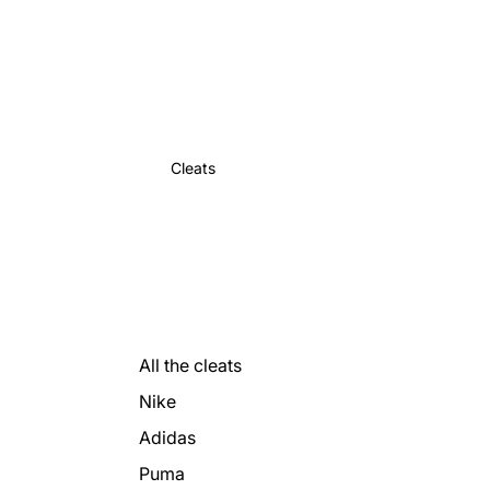
Cleats
All the cleats
Nike
Adidas
Puma