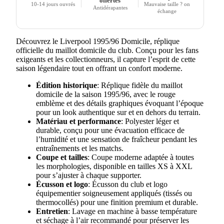
offertes
10-14 jours ouvrés
Mauvaise taille ? on
Antidérapantes
échange
Découvrez le Liverpool 1995/96 Domicile, réplique
officielle du maillot domicile du club. Conçu pour les fans
exigeants et les collectionneurs, il capture l’esprit de cette
saison légendaire tout en offrant un confort moderne.
Édition historique
: Réplique fidèle du maillot
domicile de la saison 1995/96, avec le rouge
emblème et des détails graphiques évoquant l’époque
pour un look authentique sur et en dehors du terrain.
Matériau et performance
: Polyester léger et
durable, conçu pour une évacuation efficace de
l’humidité et une sensation de fraîcheur pendant les
entraînements et les matchs.
Coupe et tailles
: Coupe moderne adaptée à toutes
les morphologies, disponible en tailles XS à XXL
pour s’ajuster à chaque supporter.
Écusson et logo
: Écusson du club et logo
équipementier soigneusement appliqués (tissés ou
thermocollés) pour une finition premium et durable.
Entretien
: Lavage en machine à basse température
et séchage à l’air recommandé pour préserver les