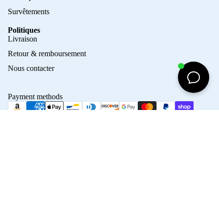
Survêtements
Politiques
Privacy policy
Livraison
Refund policy
Retour & remboursement
Terms of service
Nous contacter
Contact information
Shipping policy
Payment methods
Terms of sale
Legal notice
© 2026
Crampons Elite
Terms and Policies
50,00€