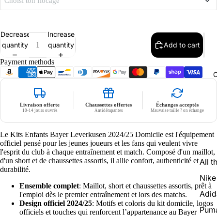
Choisi ton flocage
Ligue / Nations
Flocage
Decrease
Increase
quantity
quantity
Add to cart
No Patch
No flocage
Payment methods
C
Livraison offerte
Chaussettes offertes
Échanges acceptés
10-14 jours ouvrés
Antidérapantes
Mauvaise taille ? on échange
Le Kits Enfants Bayer Leverkusen 2024/25 Domicile est l'équipement
officiel pensé pour les jeunes joueurs et les fans qui veulent vivre
l'esprit du club à chaque entraînement et match. Composé d'un maillot,
d'un short et de chaussettes assortis, il allie confort, authenticité et
All t
durabilité.
Nike
Ensemble complet
: Maillot, short et chaussettes assortis, prêt à
Adid
l'emploi dès le premier entraînement et lors des matchs.
Design officiel 2024/25
: Motifs et coloris du kit domicile, logos
Pum
officiels et touches qui renforcent l’appartenance au Bayer