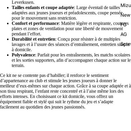
Leverkusen.
Miz
Tailles enfants et coupe adaptée
: Large éventail de tailles
adaptées aux jeunes joueurs et préadolescents, coupe pensée
New 
pour le mouvement sans restriction.
Confort et performance
: Matière légère et respirante, coutures
FG
plates et zones de ventilation pour une liberté de mouvement
AG
pendant l’effort.
Durabilité et entretien
: Conçu pour résister à de multiples
Scr
lavages et à l’usure des séances d’entraînement, entretien simple
à domicile.
Polyvalence
: Parfait pour les entraînements, les matchs scolaires
et les sorties supporters, afin d’accompagner chaque action sur le
terrain.
Ce kit ne se contente pas d’habiller; il renforce le sentiment
d’appartenance au club et stimule les jeunes joueurs à donner le
meilleur d’eux-mêmes sur chaque action. Grâce à sa coupe adaptée et à
son tissu respirant, l’enfant reste concentré et à l’aise même lors des
efforts intenses. En choisissant ce kit domicile, vous offrez un
équipement fiable et stylé qui suit le rythme du jeu et s’adapte
facilement au quotidien des jeunes passionnés.