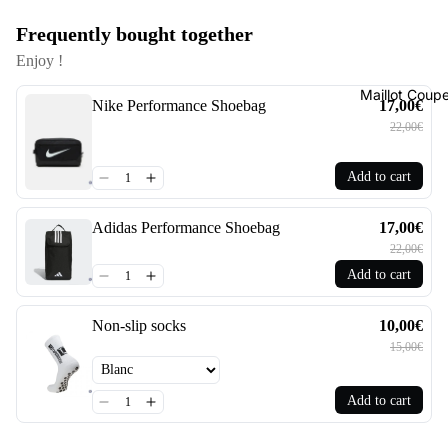
Frequently bought together
Enjoy !
Maillot Cou
Nike Performance Shoebag
17,00€
22,00€
Add to cart
Adidas Performance Shoebag
17,00€
22,00€
Add to cart
Non-slip socks
10,00€
15,00€
Add to cart