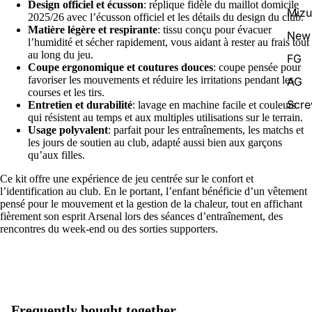
Design officiel et écusson
: réplique fidèle du maillot domicile
Miz
2025/26 avec l’écusson officiel et les détails du design du club.
Matière légère et respirante
: tissu conçu pour évacuer
New 
l’humidité et sécher rapidement, vous aidant à rester au frais tout
au long du jeu.
FG
Coupe ergonomique et coutures douces
: coupe pensée pour
favoriser les mouvements et réduire les irritations pendant les
AG
courses et les tirs.
Scr
Entretien et durabilité
: lavage en machine facile et couleurs
qui résistent au temps et aux multiples utilisations sur le terrain.
Usage polyvalent
: parfait pour les entraînements, les matchs et
les jours de soutien au club, adapté aussi bien aux garçons
qu’aux filles.
Ce kit offre une expérience de jeu centrée sur le confort et
l’identification au club. En le portant, l’enfant bénéficie d’un vêtement
pensé pour le mouvement et la gestion de la chaleur, tout en affichant
fièrement son esprit Arsenal lors des séances d’entraînement, des
rencontres du week-end ou des sorties supporters.
Frequently bought together