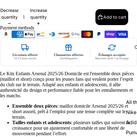
Ligue / Nations
Flocage
Decrease
Increase
quantity
quantity
Add to cart
No Patch
No flocage
Payment methods
C
Livraison offerte
Chaussettes offertes
Échanges acceptés
10-14 jours ouvrés
Antidérapantes
Mauvaise taille ? on échange
Le Kits Enfants Arsenal 2025/26 Domicile est l'ensemble deux pièces
(maillot et short) conçu pour les jeunes fans qui veulent porter l’esprit
du club sur le terrain. Adapté aux enfants et adolescents, il allie
authenticité du design et performance fiable pour les entraînements et
les matchs.
All t
Ensemble deux pièces
: maillot domicile Arsenal 2025/26 et
short assorti, prêt à l’emploi pour une tenue complète sur le
Nike
terrain.
Adid
Tailles enfants et adolescents
: plusieurs tailles qui suivent la
croissance pour un ajustement confortable et une liberté de
Pum
mouvement pendant l’effort.