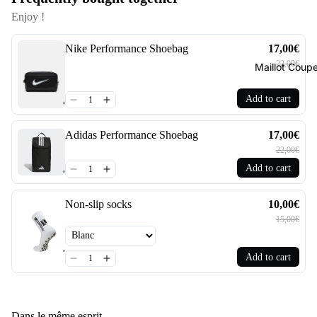
Enjoy !
Nike Performance Shoebag
17,00€
22,00€
Maillot Cou
Add to cart
Adidas Performance Shoebag
17,00€
22,00€
Add to cart
Non-slip socks
10,00€
15,00€
Add to cart
Dans le même esprit