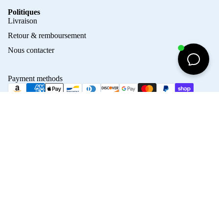
Politiques
Privacy policy
Livraison
Refund policy
Retour & remboursement
Terms of service
Nous contacter
Contact information
Shipping policy
Payment methods
Terms of sale
Legal notice
© 2026
Crampons Elite
Terms and Policies
50,00€