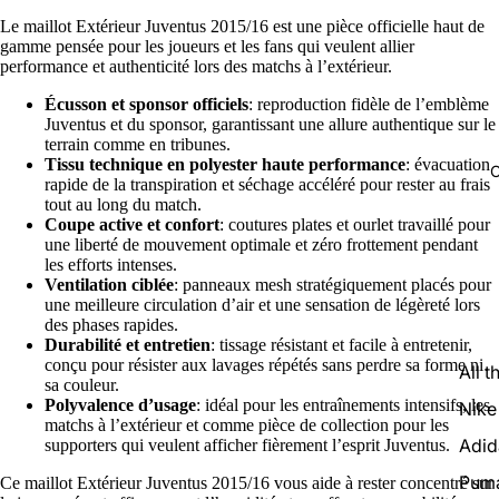
Le maillot Extérieur Juventus 2015/16 est une pièce officielle haut de
gamme pensée pour les joueurs et les fans qui veulent allier
performance et authenticité lors des matchs à l’extérieur.
Écusson et sponsor officiels
: reproduction fidèle de l’emblème
Juventus et du sponsor, garantissant une allure authentique sur le
terrain comme en tribunes.
Tissu technique en polyester haute performance
: évacuation
C
rapide de la transpiration et séchage accéléré pour rester au frais
tout au long du match.
Coupe active et confort
: coutures plates et ourlet travaillé pour
une liberté de mouvement optimale et zéro frottement pendant
les efforts intenses.
Ventilation ciblée
: panneaux mesh stratégiquement placés pour
une meilleure circulation d’air et une sensation de légèreté lors
des phases rapides.
Durabilité et entretien
: tissage résistant et facile à entretenir,
conçu pour résister aux lavages répétés sans perdre sa forme ni
All t
sa couleur.
Polyvalence d’usage
: idéal pour les entraînements intensifs, les
Nike
matchs à l’extérieur et comme pièce de collection pour les
Adid
supporters qui veulent afficher fièrement l’esprit Juventus.
Pum
Ce maillot Extérieur Juventus 2015/16 vous aide à rester concentré sur