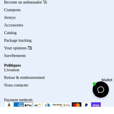
Become an ambassador 🚀
Crampons
Jerseys
Accessories
Catalog
Package tracking
Your opinions 🥰
Survêtements
Politiques
Privacy policy
Livraison
Refund policy
Retour & remboursement
Maillo
Terms of service
Nous contacter
Contact information
Shipping policy
Payment methods
Terms of sale
Legal notice