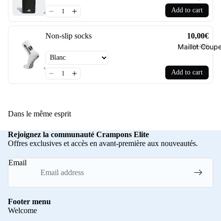
Add to cart
Non-slip socks
10,00€
Maillot Cou
15,00€
Add to cart
Dans le même esprit
Rejoignez la communauté Crampons Elite
Offres exclusives et accès en avant-première aux nouveautés.
Email
Footer menu
Welcome