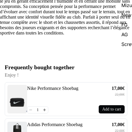
le jeu en gérant efficacement l’humidité et en offrant une mobilité sans
Miz
compromis. Sa conception pensée pour la performance permet
d’évoluer avec confort durant tout le temps passé sur le terrain, tout en
New 
affichant une identité visuelle fidèle au club. Parfait à porter seul ou en
tenue complète avec le short et les chaussettes assortis, il répond aux
FG
besoins des joueurs exigeants et des supporters recherchant l’élégance
sportive dans toutes les conditions.
AG
Scr
Frequently bought together
Enjoy !
Nike Performance Shoebag
17,00€
22,00€
Add to cart
Adidas Performance Shoebag
17,00€
22,00€