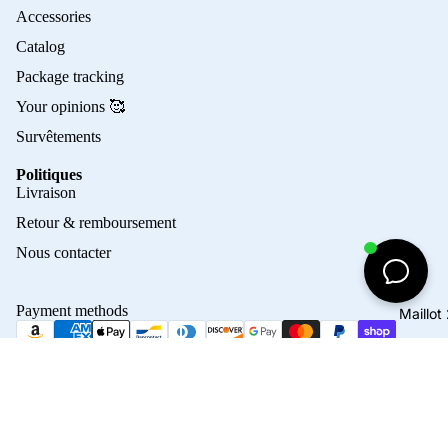
Accessories
Catalog
Package tracking
Your opinions 🥰
Survêtements
Politiques
Privacy policy
Livraison
Refund policy
Retour & remboursement
Terms of service
Nous contacter
Contact information
Shipping policy
Payment methods
Maillo
Terms of sale
Legal notice
© 2026
Crampons Elite
Terms and Policies
45,00€