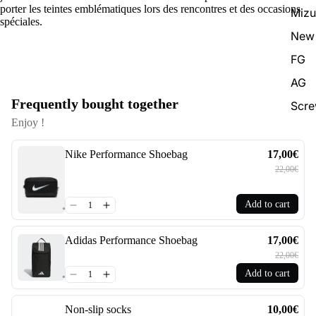
porter les teintes emblématiques lors des rencontres et des occasions
Miz
spéciales.
New 
FG
AG
Frequently bought together
Scr
Enjoy !
Nike Performance Shoebag
17,00€
22,00€
Add to cart
Adidas Performance Shoebag
17,00€
22,00€
Add to cart
Non-slip socks
10,00€