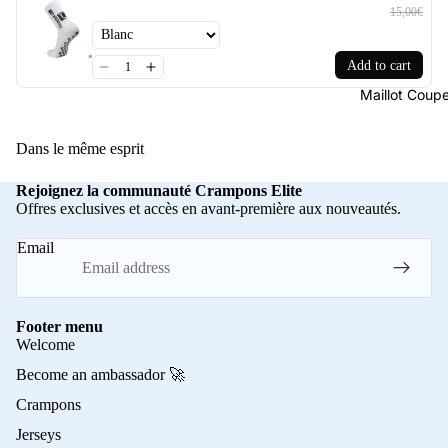
15,00€
Add to cart
Maillot Cou
Dans le même esprit
Rejoignez la communauté Crampons Elite
Offres exclusives et accès en avant-première aux nouveautés.
Email
Footer menu
Welcome
Become an ambassador 🚀
Crampons
Jerseys