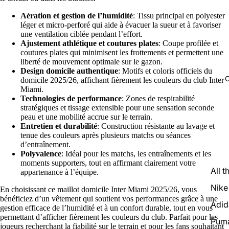
Aération et gestion de l’humidité
: Tissu principal en polyester
léger et micro-perforé qui aide à évacuer la sueur et à favoriser
une ventilation ciblée pendant l’effort.
Ajustement athlétique et coutures plates
: Coupe profilée et
coutures plates qui minimisent les frottements et permettent une
liberté de mouvement optimale sur le gazon.
Design domicile authentique
: Motifs et coloris officiels du
C
domicile 2025/26, affichant fièrement les couleurs du club Inter
Miami.
Technologies de performance
: Zones de respirabilité
stratégiques et tissage extensible pour une sensation seconde
peau et une mobilité accrue sur le terrain.
Entretien et durabilité
: Construction résistante au lavage et
tenue des couleurs après plusieurs matchs ou séances
d’entraînement.
Polyvalence
: Idéal pour les matchs, les entraînements et les
moments supporters, tout en affirmant clairement votre
All t
appartenance à l’équipe.
Nike
En choisissant ce maillot domicile Inter Miami 2025/26, vous
bénéficiez d’un vêtement qui soutient vos performances grâce à une
Adid
gestion efficace de l’humidité et à un confort durable, tout en vous
permettant d’afficher fièrement les couleurs du club. Parfait pour les
Pum
joueurs recherchant la fiabilité sur le terrain et pour les fans souhaitant