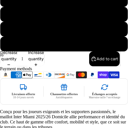
L
XL
Nike
XXL
Decrease
Increase
quantity
quantity
Add to cart
Payment methods
Livraison offerte
Chaussettes offertes
Échanges acceptés
10-14 jours ouvrés
Antidérapantes
Mauvaise taille ? on échange
Conçu pour les joueurs exigeants et les supporters passionnés, le
maillot Inter Miami 2025/26 Domicile allie performance et identité du
club. Ce haut de gamme offre confort, mobilité et style, que ce soit sur
le terrain ou dans les tribunes.