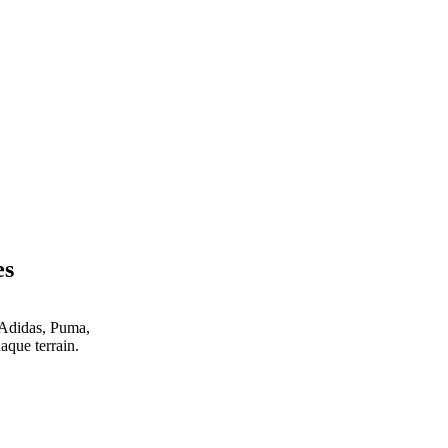
es
 Adidas, Puma,
que terrain.