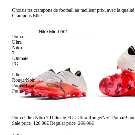
Choisis tes crampons de football au meilleur prix, avec la qualité 
Crampons Elite.
Nike Mind 001
Puma
Ultra
Nitro
7
Ultimate
FG
-
Ultra
Rouge/Noir
Puma/Blanc
Puma
-54%
Puma Ultra Nitro 7 Ultimate FG - Ultra Rouge/Noir Puma/Blan
Sale price
120,00€
Regular price
260,00€