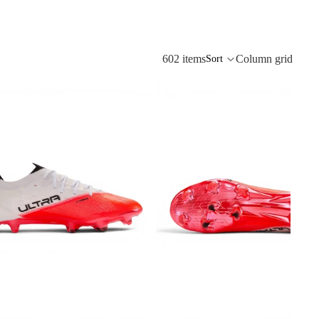
602 items
Column grid
Sort