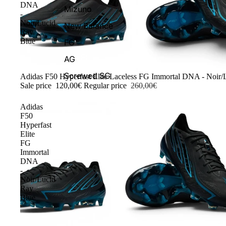
DNA
Mizuno
-
Noir/Lucid
New Balance
Ray
Blue
FG
AG
Screwed SG
-54%
Adidas F50 Hyperfast Elite Laceless FG Immortal DNA - Noir/
Sale price
120,00€
Regular price
260,00€
Adidas
F50
Hyperfast
Elite
FG
Immortal
DNA
-
Noir/Lucid
Ray
Blue