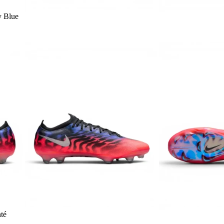
y Blue
té