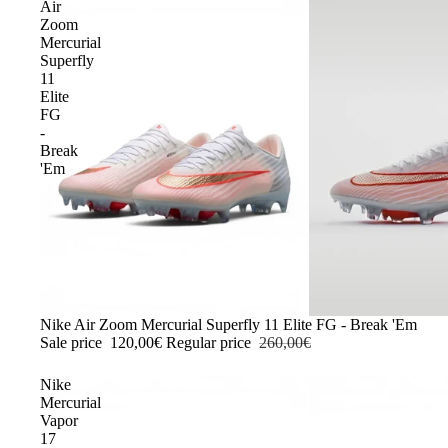
Air
Zoom
Mercurial
Superfly
11
Elite
FG
-
Break
'Em
-54%
Nike Air Zoom Mercurial Superfly 11 Elite FG - Break 'Em
Sale price
120,00€
Regular price
260,00€
Nike
Mercurial
Vapor
17