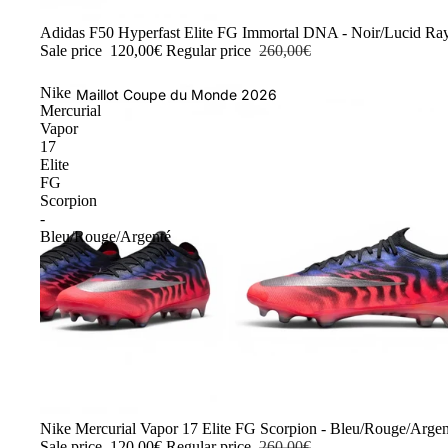
-54%
Adidas F50 Hyperfast Elite FG Immortal DNA - Noir/Lucid Ra
Sale price
120,00€
Regular price
260,00€
Nike
Maillot Coupe du Monde 2026
Mercurial
Vapor
17
Elite
FG
Scorpion
-
Bleu/Rouge/Argenté
-54%
Nike Mercurial Vapor 17 Elite FG Scorpion - Bleu/Rouge/Argen
Sale price
120,00€
Regular price
260,00€