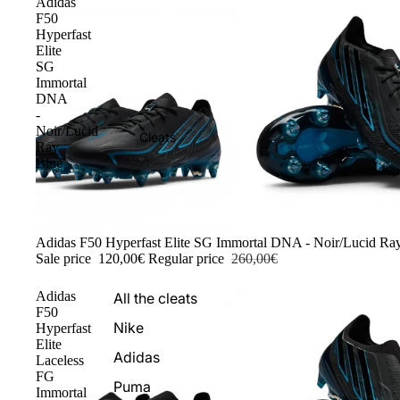
Adidas
F50
Hyperfast
Elite
SG
Immortal
DNA
-
Noir/Lucid
Cleats
Ray
Blue
-54%
Adidas F50 Hyperfast Elite SG Immortal DNA - Noir/Lucid Ra
Sale price
120,00€
Regular price
260,00€
Adidas
All the cleats
F50
Nike
Hyperfast
Elite
Adidas
Laceless
FG
Puma
Immortal