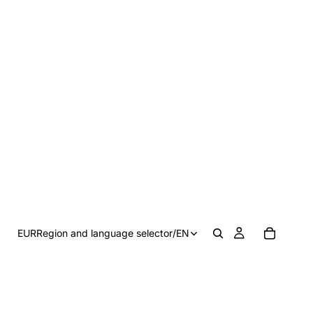
EUR
Region and language selector
/
EN