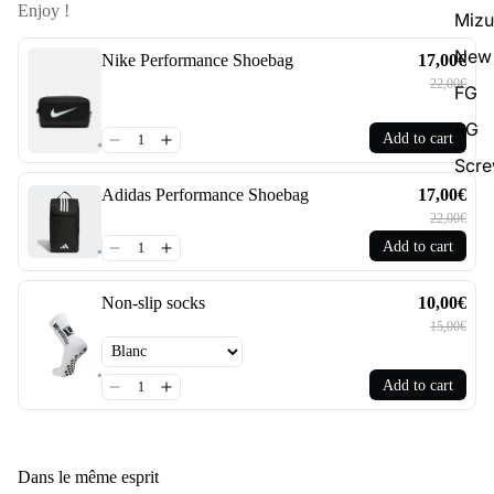
Enjoy !
Miz
New 
Nike Performance Shoebag
17,00€
22,00€
FG
AG
Add to cart
Scr
Adidas Performance Shoebag
17,00€
22,00€
Add to cart
Non-slip socks
10,00€
15,00€
Add to cart
Dans le même esprit