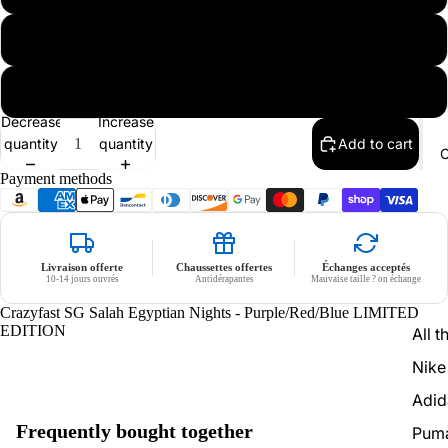
45 1/3
46
Decrease
Increase
quantity
quantity
Add to cart
C
Payment methods
Livraison offerte
Chaussettes offertes
Échanges acceptés
10-14 jours ouvrés
Antidérapantes
Mauvaise taille ? on échange
Crazyfast SG Salah Egyptian Nights - Purple/Red/Blue LIMITED
EDITION
All t
Nike
Adid
Frequently bought together
Pum