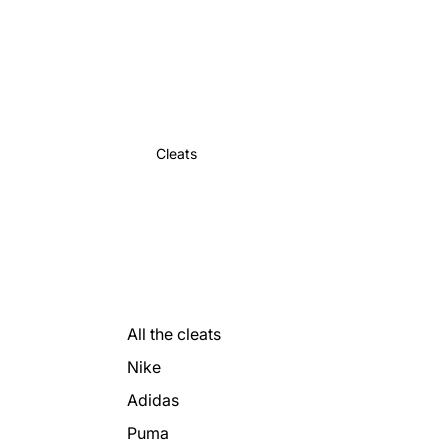
Cleats
All the cleats
Nike
Adidas
Puma