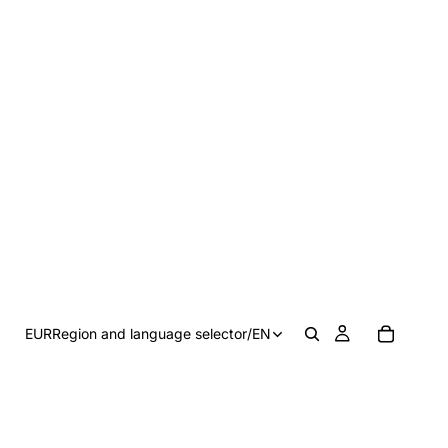
EUR
Region and language selector
/
EN