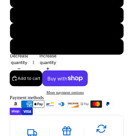
L
XL
XXL
Decrease
Increase
quantity
quantity
Add to cart
More payment options
Payment methods