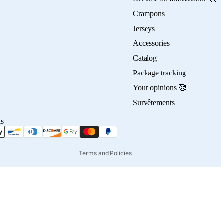
Crampons
Jerseys
Accessories
Privacy policy
Catalog
Refund policy
Package tracking
Terms of service
Your opinions 🥰
Contact information
Survêtements
Shipping policy
ds
Terms of sale
Legal notice
Terms and Policies
45,00€
Ad