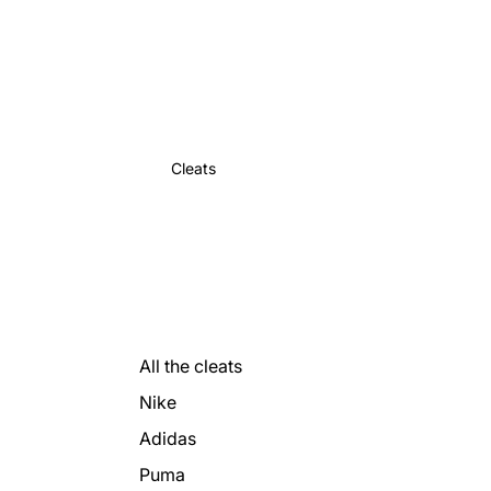
Cleats
All the cleats
Nike
Adidas
Puma