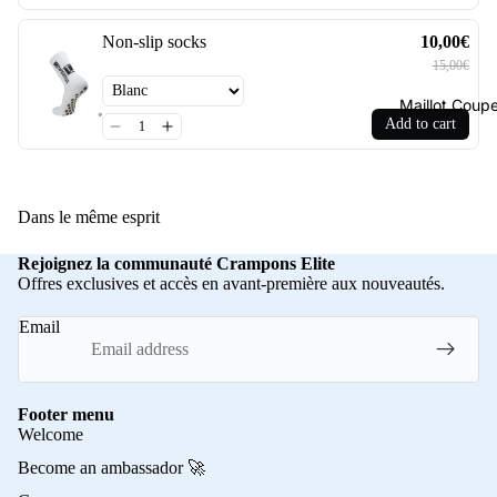
Non-slip socks
10,00€
15,00€
Maillot Cou
Add to cart
Dans le même esprit
Rejoignez la communauté Crampons Elite
Offres exclusives et accès en avant-première aux nouveautés.
Email
Footer menu
Welcome
Become an ambassador 🚀