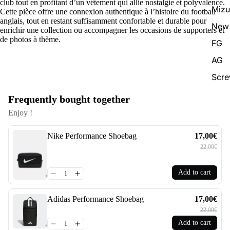
club tout en profitant d’un vêtement qui allie nostalgie et polyvalence.
Miz
Cette pièce offre une connexion authentique à l’histoire du football
anglais, tout en restant suffisamment confortable et durable pour
New 
enrichir une collection ou accompagner les occasions de supporters et
de photos à thème.
FG
AG
Scr
Frequently bought together
Enjoy !
Nike Performance Shoebag
17,00€
22,00€
Add to cart
Adidas Performance Shoebag
17,00€
22,00€
Add to cart