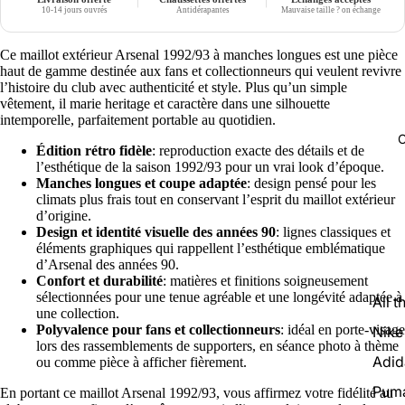
10-14 jours ouvrés
Antidérapantes
Mauvaise taille ? on échange
Ce maillot extérieur Arsenal 1992/93 à manches longues est une pièce
haut de gamme destinée aux fans et collectionneurs qui veulent revivre
l’histoire du club avec authenticité et style. Plus qu’un simple
vêtement, il marie heritage et caractère dans une silhouette
intemporelle, parfaitement portable au quotidien.
C
Édition rétro fidèle
: reproduction exacte des détails et de
l’esthétique de la saison 1992/93 pour un vrai look d’époque.
Manches longues et coupe adaptée
: design pensé pour les
climats plus frais tout en conservant l’esprit du maillot extérieur
d’origine.
Design et identité visuelle des années 90
: lignes classiques et
éléments graphiques qui rappellent l’esthétique emblématique
d’Arsenal des années 90.
Confort et durabilité
: matières et finitions soigneusement
sélectionnées pour une tenue agréable et une longévité adaptée à
All t
une collection.
Polyvalence pour fans et collectionneurs
: idéal en porte-visage
Nike
lors des rassemblements de supporters, en séance photo à thème
Adid
ou comme pièce à afficher fièrement.
Pum
En portant ce maillot Arsenal 1992/93, vous affirmez votre fidélité au