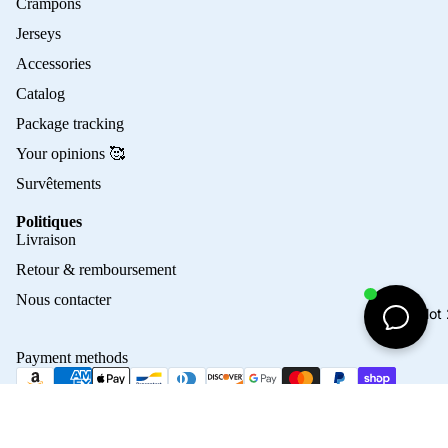
Crampons
Jerseys
Accessories
Catalog
Package tracking
Your opinions 🥰
Survêtements
Politiques
Privacy policy
Livraison
Refund policy
Retour & remboursement
Terms of service
Nous contacter
Maillo
Contact information
Shipping policy
Payment methods
Terms of sale
Legal notice
© 2026
Crampons Elite
Terms and Policies