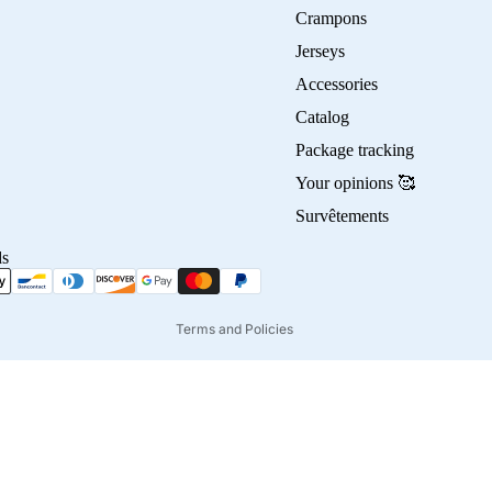
Crampons
Jerseys
Accessories
Privacy policy
Catalog
Refund policy
Package tracking
Terms of service
Your opinions 🥰
Contact information
Survêtements
Shipping policy
ds
Terms of sale
Legal notice
Terms and Policies
45,00€
Ad