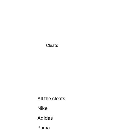
Cleats
All the cleats
Nike
Adidas
Puma