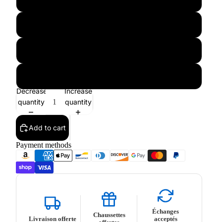
L
XL
XXL
Decrease
Increase
quantity
quantity
Add to cart
Payment methods
Échanges
Chaussettes
Livraison offerte
acceptés