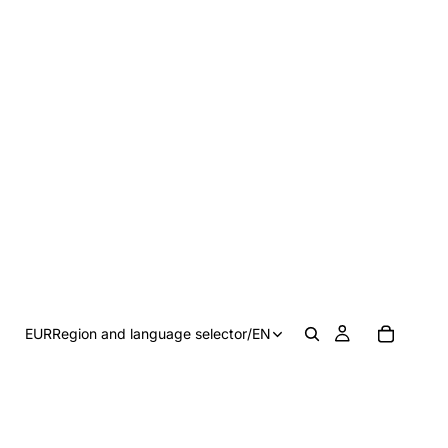
EUR
Region and language selector
/
EN